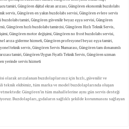
,
,
cu tamiri
Güngören dijital ekran arızası
Güngören ekonomik buzdolabı
,
,
nik servis
Güngören en yakın buzdolabı servisi
Güngören evlere servis
,
,
i buzdolabı tamiri
Güngören güvenilir beyaz eşya servisi
Güngören
,
,
,
ümü
Güngören hızlı buzdolabı tamircisi
Güngören Hızlı Teknik Servis
,
,
,
işimi
Güngören motor değişimi
Güngören no frost buzdolabı servisi
,
,
el arıza giderme hizmeti
Güngören profesyonel beyaz eşya tamiri
,
,
onel teknik servis
Güngören Servis Numarası
Güngören tam donanımlı
,
,
rızası tamiri
Güngören Uygun Fiyatlı Teknik Servis
Güngören uzman
n yerinde servis hizmeti
 olarak arızalanan buzdolaplarınız için hızlı, güvenilir ve
mli teknik ekibimiz, tüm marka ve model buzdolaplarında oluşan
retmektedir. Güngören’in tüm mahallelerine aynı gün servis desteği
riyoruz. Buzdolapları, gıdaların sağlıklı şekilde korunmasını sağlayan