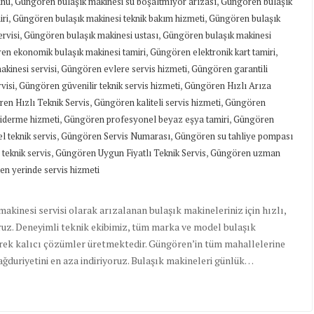
,
,
unu
Güngören bulaşık makinesi su boşaltmıyor arızası
Güngören bulaşık
,
,
ri
Güngören bulaşık makinesi teknik bakım hizmeti
Güngören bulaşık
,
,
rvisi
Güngören bulaşık makinesi ustası
Güngören bulaşık makinesi
,
,
en ekonomik bulaşık makinesi tamiri
Güngören elektronik kart tamiri
,
,
kinesi servisi
Güngören evlere servis hizmeti
Güngören garantili
,
,
visi
Güngören güvenilir teknik servis hizmeti
Güngören Hızlı Arıza
,
,
en Hızlı Teknik Servis
Güngören kaliteli servis hizmeti
Güngören
,
,
iderme hizmeti
Güngören profesyonel beyaz eşya tamiri
Güngören
,
,
 teknik servis
Güngören Servis Numarası
Güngören su tahliye pompası
,
,
teknik servis
Güngören Uygun Fiyatlı Teknik Servis
Güngören uzman
n yerinde servis hizmeti
kinesi servisi olarak arızalanan bulaşık makineleriniz için hızlı,
ruz. Deneyimli teknik ekibimiz, tüm marka ve model bulaşık
erek kalıcı çözümler üretmektedir. Güngören’in tüm mahallelerine
ağduriyetini en aza indiriyoruz. Bulaşık makineleri günlük…