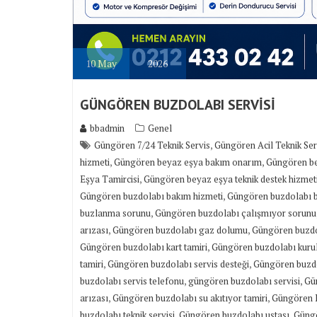
10
May
2026
GÜNGÖREN BUZDOLABI SERVİSİ
bbadmin
Genel
,
Güngören 7/24 Teknik Servis
Güngören Acil Teknik Ser
,
,
hizmeti
Güngören beyaz eşya bakım onarım
Güngören be
,
Eşya Tamircisi
Güngören beyaz eşya teknik destek hizmet
,
Güngören buzdolabı bakım hizmeti
Güngören buzdolabı b
,
buzlanma sorunu
Güngören buzdolabı çalışmıyor sorunu
,
,
arızası
Güngören buzdolabı gaz dolumu
Güngören buzdo
,
Güngören buzdolabı kart tamiri
Güngören buzdolabı kur
,
,
tamiri
Güngören buzdolabı servis desteği
Güngören buzdol
,
,
buzdolabı servis telefonu
güngören buzdolabı servisi
Gü
,
,
arızası
Güngören buzdolabı su akıtıyor tamiri
Güngören 
,
,
buzdolabı teknik servisi
Güngören buzdolabı ustası
Güngö