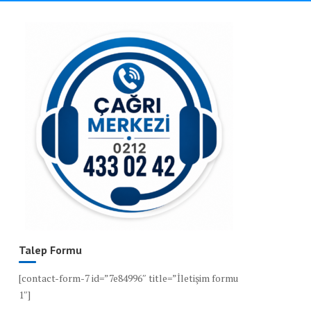
Talep Formu
[contact-form-7 id=”7e84996″ title=”İletişim formu
1″]