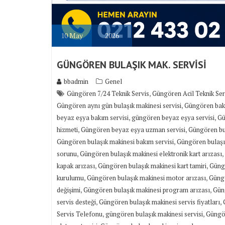
10
May
2026
GÜNGÖREN BULAŞIK MAK. SERVİSİ
bbadmin
Genel
,
Güngören 7/24 Teknik Servis
Güngören Acil Teknik Ser
,
Güngören aynı gün bulaşık makinesi servisi
Güngören bak
,
,
beyaz eşya bakım servisi
güngören beyaz eşya servisi
Gü
,
,
hizmeti
Güngören beyaz eşya uzman servisi
Güngören bul
,
Güngören bulaşık makinesi bakım servisi
Güngören bulaşı
,
,
sorunu
Güngören bulaşık makinesi elektronik kart arızası
,
,
kapak arızası
Güngören bulaşık makinesi kart tamiri
Güngö
,
,
kurulumu
Güngören bulaşık makinesi motor arızası
Güngö
,
,
değişimi
Güngören bulaşık makinesi program arızası
Güng
,
,
servis desteği
Güngören bulaşık makinesi servis fiyatları
,
,
Servis Telefonu
güngören bulaşık makinesi servisi
Güngör