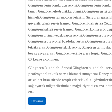
,
Güngören derin dondurucu servisi
Güngören derin donduru
,
,
tamiri
Güngören elektronik kart tamiri
Güngören en iyi tek
,
,
hizmeti
Güngören fan motoru değişimi
Güngören garantil
,
güvenilir teknik servis hizmeti
Güngören Hızlı Arıza Çöz
,
Güngören kaliteli servis hizmeti
Güngören kompresör değ
,
Güngören orijinal yedek parça servisi
Güngören profesyon
,
Güngören profesyonel buzdolabı ustası
Güngören profesy
,
,
teknik servis
Güngören teknik servis
Güngören termostat a
,
,
beyaz eşya servisi
Güngören yerinde arıza tespiti
Güngöre
Leave a comment
Güngören Buzdolabı Servisi Güngören buzdolabı servisi
profesyonel teknik servis hizmeti sunuyoruz. Deneyi
arızaları kısa sürede tespit ederek kalıcı çözümler ü
sağlayarak müşterilerimizin mağduriyetini en aza indi
en…
Devamı