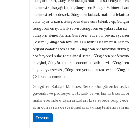
,
akıtıyor tamiri
Güngören bulaşık makinesi su almıyor sor
,
makinesi su kaçağı tamiri
Güngören Bulaşık Makinesi Tami
,
makinesi teknik destek
Güngören bulaşık makinesi teknik se
,
,
yıkamıyor arızası
Güngören deneyimli teknik ekip
Güngör
,
Güngören en iyi teknik servis
Güngören en yakın bulaşık ma
,
bulaşık makinesi tamiri
Güngören güvenilir beyaz eşya ser
,
,
Çözümü
Güngören hızlı bulaşık makinesi tamircisi
Güngör
,
orijinal yedek parça servisi
Güngören profesyonel arıza g
,
profesyonel bulaşık makinesi ustası
Güngören profesyonel
,
,
değişimi
Güngören tam donanımlı teknik servis
Güngören 
,
,
beyaz eşya servisi
Güngören yerinde arıza tespiti
Güngöre
Leave a comment
Güngören Bulaşık Makinesi Servisi Güngören bulaşık ma
güvenilir ve profesyonel teknik servis hizmeti sunuyo
makinelerinde oluşan arızaları kısa sürede tespit ed
aynı gün servis desteği sağlayarak müşterilerimizin m
Devamı