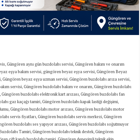
,
,
vis
Güngören aynı gün buzdolabı servisi
Güngören bakım ve onarım
,
,
yaz eşya bakım servisi
güngören beyaz eşya servisi
Güngören Beyaz
,
,
,
i
Güngören beyaz eşya uzman servisi
Güngören buzdolabı arıza servisi
,
,
akım servisi
Güngören buzdolabı bakım ve onarım
Güngören buzdolabı
,
,
Güngören buzdolabı elektronik kart arızası
Güngören buzdolabı fan
,
,
labı gaz kaçağı tamiri
Güngören buzdolabı kapak lastiği değişimi
,
,
ulumu
Güngören buzdolabı motor arızası
Güngören buzdolabı motor
,
,
abı servis fiyatları
Güngören buzdolabı servis merkezi
Güngören
,
ngören buzdolabı ses yapıyor arızası
Güngören buzdolabı soğutmuyor
,
,
Buzdolabı Tamiri
Güngören buzdolabı teknik destek
Güngören
,
,
ren çift kapılı buzdolabı tamiri
Güngören deneyimli teknik ekip