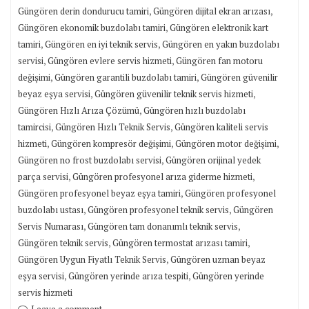
,
,
Güngören derin dondurucu tamiri
Güngören dijital ekran arızası
,
Güngören ekonomik buzdolabı tamiri
Güngören elektronik kart
,
,
tamiri
Güngören en iyi teknik servis
Güngören en yakın buzdolabı
,
,
servisi
Güngören evlere servis hizmeti
Güngören fan motoru
,
,
değişimi
Güngören garantili buzdolabı tamiri
Güngören güvenilir
,
,
beyaz eşya servisi
Güngören güvenilir teknik servis hizmeti
,
Güngören Hızlı Arıza Çözümü
Güngören hızlı buzdolabı
,
,
tamircisi
Güngören Hızlı Teknik Servis
Güngören kaliteli servis
,
,
,
hizmeti
Güngören kompresör değişimi
Güngören motor değişimi
,
Güngören no frost buzdolabı servisi
Güngören orijinal yedek
,
,
parça servisi
Güngören profesyonel arıza giderme hizmeti
,
Güngören profesyonel beyaz eşya tamiri
Güngören profesyonel
,
,
buzdolabı ustası
Güngören profesyonel teknik servis
Güngören
,
,
Servis Numarası
Güngören tam donanımlı teknik servis
,
,
Güngören teknik servis
Güngören termostat arızası tamiri
,
Güngören Uygun Fiyatlı Teknik Servis
Güngören uzman beyaz
,
,
eşya servisi
Güngören yerinde arıza tespiti
Güngören yerinde
servis hizmeti