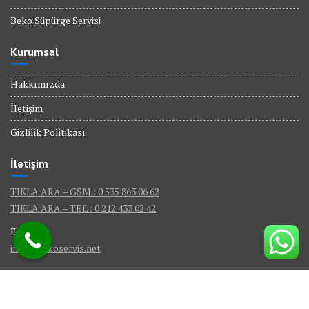
Beko Süpürge Servisi
Kurumsal
Hakkımızda
İletişim
Gizlilik Politikası
İletişim
TIKLA ARA – GSM : 0 535 863 06 62
TIKLA ARA – TEL : 0 212 433 02 42
E-Mail :
info@bekoservis.net
© Tüm Hakları Saklıdır - BEKO SERVİS