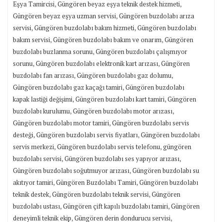
,
,
Eşya Tamircisi
Güngören beyaz eşya teknik destek hizmeti
,
Güngören beyaz eşya uzman servisi
Güngören buzdolabı arıza
,
,
servisi
Güngören buzdolabı bakım hizmeti
Güngören buzdolabı
,
,
bakım servisi
Güngören buzdolabı bakım ve onarım
Güngören
,
buzdolabı buzlanma sorunu
Güngören buzdolabı çalışmıyor
,
,
sorunu
Güngören buzdolabı elektronik kart arızası
Güngören
,
,
buzdolabı fan arızası
Güngören buzdolabı gaz dolumu
,
Güngören buzdolabı gaz kaçağı tamiri
Güngören buzdolabı
,
,
kapak lastiği değişimi
Güngören buzdolabı kart tamiri
Güngören
,
,
buzdolabı kurulumu
Güngören buzdolabı motor arızası
,
Güngören buzdolabı motor tamiri
Güngören buzdolabı servis
,
,
desteği
Güngören buzdolabı servis fiyatları
Güngören buzdolabı
,
,
servis merkezi
Güngören buzdolabı servis telefonu
güngören
,
,
buzdolabı servisi
Güngören buzdolabı ses yapıyor arızası
,
Güngören buzdolabı soğutmuyor arızası
Güngören buzdolabı su
,
,
akıtıyor tamiri
Güngören Buzdolabı Tamiri
Güngören buzdolabı
,
,
teknik destek
Güngören buzdolabı teknik servisi
Güngören
,
,
buzdolabı ustası
Güngören çift kapılı buzdolabı tamiri
Güngören
,
,
deneyimli teknik ekip
Güngören derin dondurucu servisi