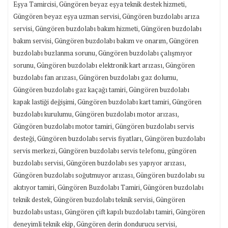
,
,
Eşya Tamircisi
Güngören beyaz eşya teknik destek hizmeti
,
Güngören beyaz eşya uzman servisi
Güngören buzdolabı arıza
,
,
servisi
Güngören buzdolabı bakım hizmeti
Güngören buzdolabı
,
,
bakım servisi
Güngören buzdolabı bakım ve onarım
Güngören
,
buzdolabı buzlanma sorunu
Güngören buzdolabı çalışmıyor
,
,
sorunu
Güngören buzdolabı elektronik kart arızası
Güngören
,
,
buzdolabı fan arızası
Güngören buzdolabı gaz dolumu
,
Güngören buzdolabı gaz kaçağı tamiri
Güngören buzdolabı
,
,
kapak lastiği değişimi
Güngören buzdolabı kart tamiri
Güngören
,
,
buzdolabı kurulumu
Güngören buzdolabı motor arızası
,
Güngören buzdolabı motor tamiri
Güngören buzdolabı servis
,
,
desteği
Güngören buzdolabı servis fiyatları
Güngören buzdolabı
,
,
servis merkezi
Güngören buzdolabı servis telefonu
güngören
,
,
buzdolabı servisi
Güngören buzdolabı ses yapıyor arızası
,
Güngören buzdolabı soğutmuyor arızası
Güngören buzdolabı su
,
,
akıtıyor tamiri
Güngören Buzdolabı Tamiri
Güngören buzdolabı
,
,
teknik destek
Güngören buzdolabı teknik servisi
Güngören
,
,
buzdolabı ustası
Güngören çift kapılı buzdolabı tamiri
Güngören
,
,
deneyimli teknik ekip
Güngören derin dondurucu servisi