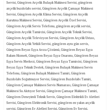
,
,
Servisi
Güngören Arçelik Bulaşık Makinesi Servisi
güngören
,
arçelik buzdolabı servisi
Güngören Arçelik Çamaşır Makinesi
,
,
Servisi
Güngören Arçelik Klima Servisi
Güngören Arçelik
,
,
Kurutma Makinesi Servisi
Güngören Arçelik Özel Servisi
,
,
Güngören Arçelik Servis Telefonu
güngören arçelik servisi
,
,
Güngören Arçelik Tamircisi
Güngören Arçelik Teknik Servisi
,
,
Güngören Arçelik Televizyon Servisi
Güngören Arçelik Ustası
,
,
Güngören Arçelik Yetkili Servisi
güngören aynı gün servis
,
Güngören Beyaz Eşya Arıza Çözümü
Güngören Beyaz Eşya
,
,
Bakım Hizmeti
Güngören Beyaz Eşya Onarımı
Güngören Beyaz
,
,
Eşya Servis Merkezi
Güngören Beyaz Eşya Tamircisi
Güngören
,
Beyaz Eşya Teknik Destek
Güngören Bulaşık Makinesi Servis
,
,
Telefonu
Güngören Bulaşık Makinesi Tamiri
Güngören
,
,
Buzdolabı Soğutmuyor Servisi
Güngören Buzdolabı Tamiri
,
Güngören Çamaşır Makinesi Servis Numarası
Güngören Çamaşır
,
,
Makinesi Su Akıtıyor Servisi
Güngören Çamaşır Makinesi Tamiri
,
Güngören Deneyimli Teknik Servis
Güngören Elektrikli Ev Aletleri
,
,
Servisi
Güngören Elektronik Servisi
güngören en yakın arçelik
,
,
,
servisi
Güngören Ev Aletleri Servisi
Güngören Ev Servisi