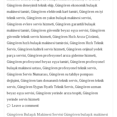
,
Güngören deneyimli teknik ekip
Güngören ekonomik bulaşık
,
,
makinesi tamiri
Güngören elektronik kart tamiri
Güngören en iyi
,
,
teknik servis
Güngören en yakın bulaşık makinesi servisi
,
Güngören evlere servis hizmeti
Güngören garantili bulaşık
,
,
makinesi tamiri
Güngören güvenilir beyaz eşya servisi
Güngören
,
,
güvenilir teknik servis hizmeti
Güngören Hızlı Arıza Çözümü
,
Güngören hızlı bulaşık makinesi tamircisi
Güngören Hızlı Teknik
,
,
Servis
Güngören kaliteli servis hizmeti
Güngören orijinal yedek
,
,
parça servisi
Güngören profesyonel arıza giderme hizmeti
,
Güngören profesyonel beyaz eşya tamiri
Güngören profesyonel
,
,
bulaşık makinesi ustası
Güngören profesyonel teknik servis
,
Güngören Servis Numarası
Güngören su tahliye pompası
,
,
değişimi
Güngören tam donanımlı teknik servis
Güngören teknik
,
,
servis
Güngören Uygun Fiyatlı Teknik Servis
Güngören uzman
,
,
beyaz eşya servisi
Güngören yerinde arıza tespiti
Güngören
yerinde servis hizmeti
Leave a comment
Güngören Bulaşık Makinesi Servisi Güngören bulaşık makinesi