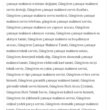
,
çamaşır makinesi rezistans değişimi
Güngören çamaşır makinesi
,
,
servis desteği
Güngören çamaşır makinesi servis fiyatları
,
Güngören çamaşır makinesi servis merkezi
Güngören çamaşır
,
,
makinesi servis telefonu
güngören çamaşır makinesi servisi
,
Güngören çamaşır makinesi ses yapıyor arızası
Güngören
,
çamaşır makinesi sıkmıyor sorunu
Güngören çamaşır makinesi su
,
akıtıyor tamiri
Güngören çamaşır makinesi su boşaltmıyor
,
,
arızası
Güngören Çamaşır Makinesi Tamiri
Güngören çamaşır
,
,
makinesi teknik servisi
Güngören çamaşır makinesi ustası
,
Güngören deneyimli teknik ekip
Güngören ekonomik çamaşır
,
,
makinesi tamiri
Güngören elektronik kart tamiri
Güngören en iyi
,
,
teknik servis
Güngören en yakın çamaşır makinesi servisi
,
Güngören ev tipi çamaşır makinesi servisi
Güngören evlere servis
,
,
hizmeti
Güngören garantili çamaşır makinesi tamiri
Güngören
,
,
güvenilir teknik servis hizmeti
Güngören Hızlı Arıza Çözümü
,
,
Güngören Hızlı Teknik Servis
Güngören kaliteli servis hizmeti
,
Güngören ön yüklemeli çamaşır makinesi servisi
Güngören
,
orijinal yedek parça servisi
Güngören otomatik çamaşır makinesi
,
,
tamiri
Güngören profesyonel arıza giderme hizmeti
Güngören