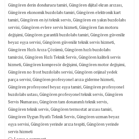
,
,
Güngören derin dondurucu tamiri
Güngören dijital ekran arızası
,
Güngören ekonomik buzdolabı tamiri
Güngören elektronik kart
,
,
tamiri
Güngören en iyi teknik servis
Güngören en yakın buzdolabı
,
,
servisi
Güngören evlere servis hizmeti
Güngören fan motoru
,
,
değişimi
Güngören garantili buzdolabı tamiri
Güngören güvenilir
,
,
beyaz eşya servisi
Güngören güvenilir teknik servis hizmeti
,
Güngören Hızlı Arıza Çözümü
Güngören hızlı buzdolabı
,
,
tamircisi
Güngören Hızlı Teknik Servis
Güngören kaliteli servis
,
,
,
hizmeti
Güngören kompresör değişimi
Güngören motor değişimi
,
Güngören no frost buzdolabı servisi
Güngören orijinal yedek
,
,
parça servisi
Güngören profesyonel arıza giderme hizmeti
,
Güngören profesyonel beyaz eşya tamiri
Güngören profesyonel
,
,
buzdolabı ustası
Güngören profesyonel teknik servis
Güngören
,
,
Servis Numarası
Güngören tam donanımlı teknik servis
,
,
Güngören teknik servis
Güngören termostat arızası tamiri
,
Güngören Uygun Fiyatlı Teknik Servis
Güngören uzman beyaz
,
,
eşya servisi
Güngören yerinde arıza tespiti
Güngören yerinde
servis hizmeti