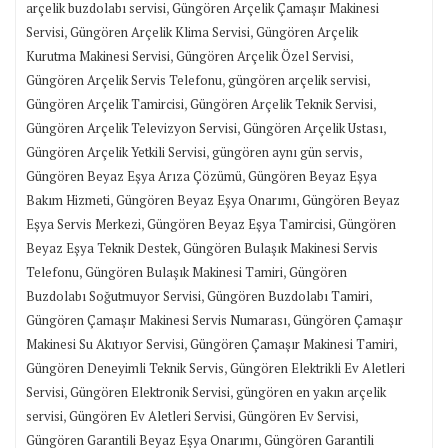
,
arçelik buzdolabı servisi
Güngören Arçelik Çamaşır Makinesi
,
,
Servisi
Güngören Arçelik Klima Servisi
Güngören Arçelik
,
,
Kurutma Makinesi Servisi
Güngören Arçelik Özel Servisi
,
,
Güngören Arçelik Servis Telefonu
güngören arçelik servisi
,
,
Güngören Arçelik Tamircisi
Güngören Arçelik Teknik Servisi
,
,
Güngören Arçelik Televizyon Servisi
Güngören Arçelik Ustası
,
,
Güngören Arçelik Yetkili Servisi
güngören aynı gün servis
,
Güngören Beyaz Eşya Arıza Çözümü
Güngören Beyaz Eşya
,
,
Bakım Hizmeti
Güngören Beyaz Eşya Onarımı
Güngören Beyaz
,
,
Eşya Servis Merkezi
Güngören Beyaz Eşya Tamircisi
Güngören
,
Beyaz Eşya Teknik Destek
Güngören Bulaşık Makinesi Servis
,
,
Telefonu
Güngören Bulaşık Makinesi Tamiri
Güngören
,
,
Buzdolabı Soğutmuyor Servisi
Güngören Buzdolabı Tamiri
,
Güngören Çamaşır Makinesi Servis Numarası
Güngören Çamaşır
,
,
Makinesi Su Akıtıyor Servisi
Güngören Çamaşır Makinesi Tamiri
,
Güngören Deneyimli Teknik Servis
Güngören Elektrikli Ev Aletleri
,
,
Servisi
Güngören Elektronik Servisi
güngören en yakın arçelik
,
,
,
servisi
Güngören Ev Aletleri Servisi
Güngören Ev Servisi
,
Güngören Garantili Beyaz Eşya Onarımı
Güngören Garantili