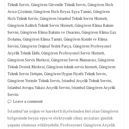
,
,
Teknik Servis
Güngören Güvenilir Teknik Servis
Güngören Hızlı
,
,
Arıza Çözümü
Güngören Hızlı Beyaz Eşya Tamiri
Güngören
,
,
Hızlı Teknik Servis
Güngören İstanbul Teknik Servis Hizmeti
,
Güngören Kaliteli Teknik Servis Hizmeti
Güngören Klima Bakım
,
,
Servisi
Güngören Klima Bakımı ve Onarımı
Güngören Klima Gaz
,
,
Dolumu
Güngören Klima Tamiri
Güngören Kombi ve Klima
,
,
Servisi
Güngören Orijinal Yedek Parça
Güngören Profesyonel
,
,
Arçelik Teknik Ekibi
Güngören Profesyonel Servis Hizmeti
,
,
Güngören Servis Merkezi
Güngören Servis Numarası
Güngören
,
,
Teknik Destek Merkezi
Güngören teknik servis hizmeti
Güngören
,
,
Teknik Servis İletişim
Güngören Uygun Fiyatlı Teknik Servis
,
,
Güngören Yerinde Teknik Servis
İstanbul Arçelik Teknik Servisi
,
İstanbul Avrupa Yakası Arçelik Servisi
İstanbul Güngören Arçelik
Servisi
Leave a comment
İstanbul’un yoğun ve hareketli ilçelerinden biri olan Güngören
bölgesinde beyaz eşya ve elektronik cihaz arızaları günlük
yaşamı olumsuz etkileyebilir. Profesyonel Güngören Arçelik