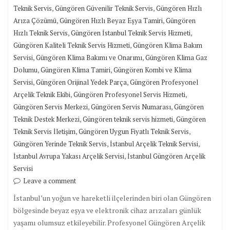
,
,
Teknik Servis
Güngören Güvenilir Teknik Servis
Güngören Hızlı
,
,
Arıza Çözümü
Güngören Hızlı Beyaz Eşya Tamiri
Güngören
,
,
Hızlı Teknik Servis
Güngören İstanbul Teknik Servis Hizmeti
,
Güngören Kaliteli Teknik Servis Hizmeti
Güngören Klima Bakım
,
,
Servisi
Güngören Klima Bakımı ve Onarımı
Güngören Klima Gaz
,
,
Dolumu
Güngören Klima Tamiri
Güngören Kombi ve Klima
,
,
Servisi
Güngören Orijinal Yedek Parça
Güngören Profesyonel
,
,
Arçelik Teknik Ekibi
Güngören Profesyonel Servis Hizmeti
,
,
Güngören Servis Merkezi
Güngören Servis Numarası
Güngören
,
,
Teknik Destek Merkezi
Güngören teknik servis hizmeti
Güngören
,
,
Teknik Servis İletişim
Güngören Uygun Fiyatlı Teknik Servis
,
,
Güngören Yerinde Teknik Servis
İstanbul Arçelik Teknik Servisi
,
İstanbul Avrupa Yakası Arçelik Servisi
İstanbul Güngören Arçelik
Servisi
Leave a comment
İstanbul’un yoğun ve hareketli ilçelerinden biri olan Güngören
bölgesinde beyaz eşya ve elektronik cihaz arızaları günlük
yaşamı olumsuz etkileyebilir. Profesyonel Güngören Arçelik