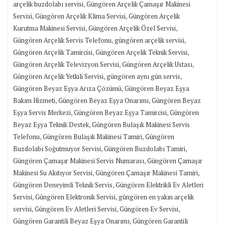
,
arçelik buzdolabı servisi
Güngören Arçelik Çamaşır Makinesi
,
,
Servisi
Güngören Arçelik Klima Servisi
Güngören Arçelik
,
,
Kurutma Makinesi Servisi
Güngören Arçelik Özel Servisi
,
,
Güngören Arçelik Servis Telefonu
güngören arçelik servisi
,
,
Güngören Arçelik Tamircisi
Güngören Arçelik Teknik Servisi
,
,
Güngören Arçelik Televizyon Servisi
Güngören Arçelik Ustası
,
,
Güngören Arçelik Yetkili Servisi
güngören aynı gün servis
,
Güngören Beyaz Eşya Arıza Çözümü
Güngören Beyaz Eşya
,
,
Bakım Hizmeti
Güngören Beyaz Eşya Onarımı
Güngören Beyaz
,
,
Eşya Servis Merkezi
Güngören Beyaz Eşya Tamircisi
Güngören
,
Beyaz Eşya Teknik Destek
Güngören Bulaşık Makinesi Servis
,
,
Telefonu
Güngören Bulaşık Makinesi Tamiri
Güngören
,
,
Buzdolabı Soğutmuyor Servisi
Güngören Buzdolabı Tamiri
,
Güngören Çamaşır Makinesi Servis Numarası
Güngören Çamaşır
,
,
Makinesi Su Akıtıyor Servisi
Güngören Çamaşır Makinesi Tamiri
,
Güngören Deneyimli Teknik Servis
Güngören Elektrikli Ev Aletleri
,
,
Servisi
Güngören Elektronik Servisi
güngören en yakın arçelik
,
,
,
servisi
Güngören Ev Aletleri Servisi
Güngören Ev Servisi
,
Güngören Garantili Beyaz Eşya Onarımı
Güngören Garantili