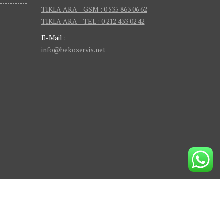
TIKLA ARA – GSM : 0 535 863 06 62
TIKLA ARA – TEL : 0 212 433 02 42
E-Mail :
info@bekoservis.net