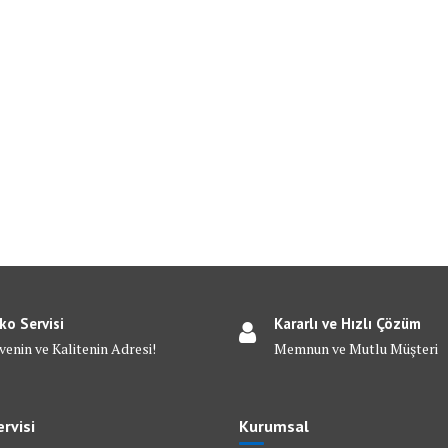
ko Servisi
Kararlı ve Hızlı Çözüm
venin ve Kalitenin Adresi!
Memnun ve Mutlu Müşteri
rvisi
Kurumsal