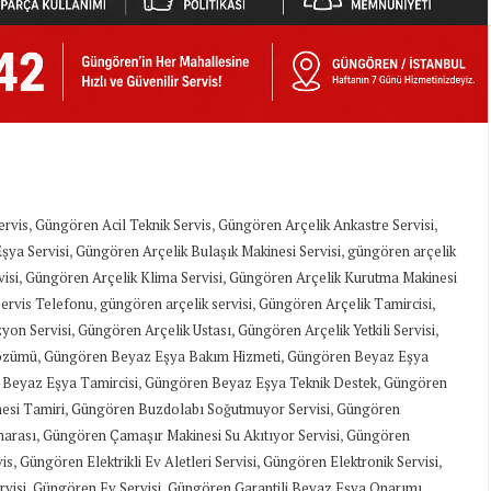
,
,
,
ervis
Güngören Acil Teknik Servis
Güngören Arçelik Ankastre Servisi
,
,
şya Servisi
Güngören Arçelik Bulaşık Makinesi Servisi
güngören arçelik
,
,
isi
Güngören Arçelik Klima Servisi
Güngören Arçelik Kurutma Makinesi
,
,
,
ervis Telefonu
güngören arçelik servisi
Güngören Arçelik Tamircisi
,
,
,
yon Servisi
Güngören Arçelik Ustası
Güngören Arçelik Yetkili Servisi
,
,
Çözümü
Güngören Beyaz Eşya Bakım Hizmeti
Güngören Beyaz Eşya
,
,
Beyaz Eşya Tamircisi
Güngören Beyaz Eşya Teknik Destek
Güngören
,
,
esi Tamiri
Güngören Buzdolabı Soğutmuyor Servisi
Güngören
,
,
marası
Güngören Çamaşır Makinesi Su Akıtıyor Servisi
Güngören
,
,
,
is
Güngören Elektrikli Ev Aletleri Servisi
Güngören Elektronik Servisi
,
,
,
rvisi
Güngören Ev Servisi
Güngören Garantili Beyaz Eşya Onarımı