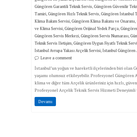
,
Güngören Garantili Teknik Servis
Güngören Güvenilir Tekn
,
,
Tamiri
Güngören Hızlı Teknik Servis
Güngören İstanbul T
,
,
Klima Bakım Servisi
Güngören Klima Bakımı ve Onarımı
,
,
ve Klima Servisi
Güngören Orijinal Yedek Parça
Güngören
,
,
Güngören Servis Merkezi
Güngören Servis Numarası
Gün
,
Teknik Servis İletişim
Güngören Uygun Fiyatlı Teknik Serv
,
İstanbul Avrupa Yakası Arçelik Servisi
İstanbul Güngören A
Leave a comment
İstanbul’un yoğun ve hareketli ilçelerinden biri olan
yaşamı olumsuz etkileyebilir. Profesyonel Güngören Ar
klima ve diğer tüm Arçelik ürünleriniz için hızlı, güve
Profesyonel Arçelik Teknik Servis Hizmeti Deneyimli 
Devamı