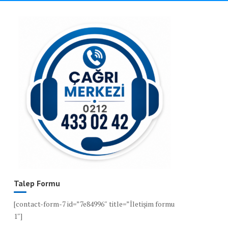
Talep Formu
[contact-form-7 id=”7e84996″ title=”İletişim formu
1″]