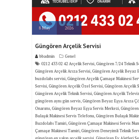
8
May
2026
Güngören Arçelik Servisi
bbadmin
Genel
,
0212 433 02 42 Arçelik Servisi
Güngören 7/24 Teknik S
,
Güngören Arçelik Arıza Servisi
Güngören Arçelik Beyaz E
,
buzdolabı servisi
Güngören Arçelik Çamaşır Makinesi Serv
,
,
Servisi
Güngören Arçelik Özel Servisi
Güngören Arçelik S
,
Güngören Arçelik Teknik Servisi
Güngören Arçelik Televiz
,
güngören aynı gün servis
Güngören Beyaz Eşya Arıza 
,
,
Onarımı
Güngören Beyaz Eşya Servis Merkezi
Güngören 
,
Bulaşık Makinesi Servis Telefonu
Güngören Bulaşık Makin
,
Buzdolabı Tamiri
Güngören Çamaşır Makinesi Servis Nu
,
Çamaşır Makinesi Tamiri
Güngören Deneyimli Teknik Serv
,
güngören en yakın arçelik servisi
Güngören Ev Aletleri Se