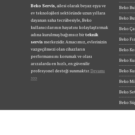
Beko Servis
, ailesi olarak beyaz eşya ve
Beko Bul
ev teknolojileri sektöründe uzun yıllara
Beko Buz
dayanan saha tecrübesiyle, Beko
kullanıcılarının hayatını kolaylaştırmak
Beko Ça
adına kurulmuş bağımsız bir
teknik
Beko Fır
servis
merkezidir. Amacımız, evlerinizin
vazgeçilmezi olan cihazların
Beko Kom
performansını korumak ve olası
Beko Kur
arızalarda en hızlı, en güvenilir
profesyonel desteği sunmaktır.
Devamı
Beko Kur
>>>
Beko Mik
Beko Set
Beko Süp
© Tüm Hakları Saklıdır - BEKO SERVİS