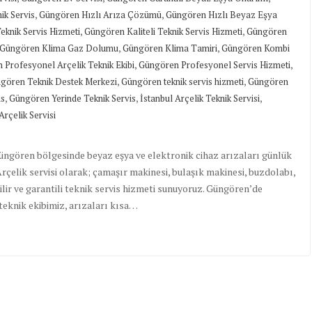
,
,
ik Servis
Güngören Hızlı Arıza Çözümü
Güngören Hızlı Beyaz Eşya
,
,
eknik Servis Hizmeti
Güngören Kaliteli Teknik Servis Hizmeti
Güngören
,
,
Güngören Klima Gaz Dolumu
Güngören Klima Tamiri
Güngören Kombi
,
,
 Profesyonel Arçelik Teknik Ekibi
Güngören Profesyonel Servis Hizmeti
,
,
gören Teknik Destek Merkezi
Güngören teknik servis hizmeti
Güngören
,
,
,
is
Güngören Yerinde Teknik Servis
İstanbul Arçelik Teknik Servisi
rçelik Servisi
 Güngören bölgesinde beyaz eşya ve elektronik cihaz arızaları günlük
çelik servisi olarak; çamaşır makinesi, bulaşık makinesi, buzdolabı,
nilir ve garantili teknik servis hizmeti sunuyoruz. Güngören’de
teknik ekibimiz, arızaları kısa…