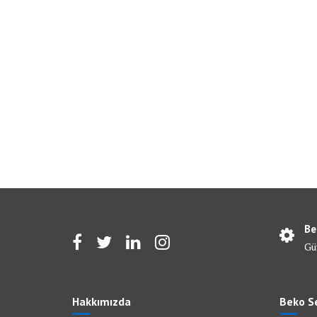
Be
Gü
Hakkımızda
Beko Se