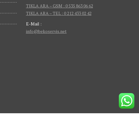
TIKLA ARA – GSM : 0 535 863 06 62
TIKLA ARA – TEL : 0 212 433 02 42
E-Mail :
info@bekoservis.net