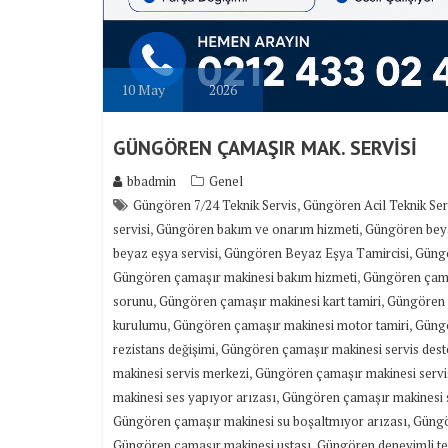
10
May
2026
GÜNGÖREN ÇAMAŞIR MAK. SERVİSİ
bbadmin
Genel
,
Güngören 7/24 Teknik Servis
Güngören Acil Teknik Ser
,
,
servisi
Güngören bakım ve onarım hizmeti
Güngören bey
,
,
beyaz eşya servisi
Güngören Beyaz Eşya Tamircisi
Güngö
,
Güngören çamaşır makinesi bakım hizmeti
Güngören çama
,
,
sorunu
Güngören çamaşır makinesi kart tamiri
Güngören ç
,
,
kurulumu
Güngören çamaşır makinesi motor tamiri
Güngö
,
rezistans değişimi
Güngören çamaşır makinesi servis dest
,
makinesi servis merkezi
Güngören çamaşır makinesi servi
,
makinesi ses yapıyor arızası
Güngören çamaşır makinesi 
,
Güngören çamaşır makinesi su boşaltmıyor arızası
Güngö
,
Güngören çamaşır makinesi ustası
Güngören deneyimli te