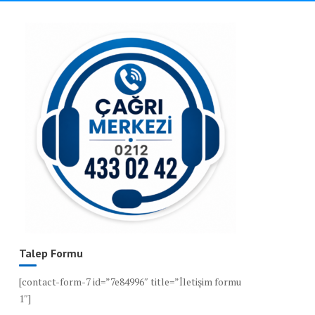
Talep Formu
[contact-form-7 id=”7e84996″ title=”İletişim formu
1″]