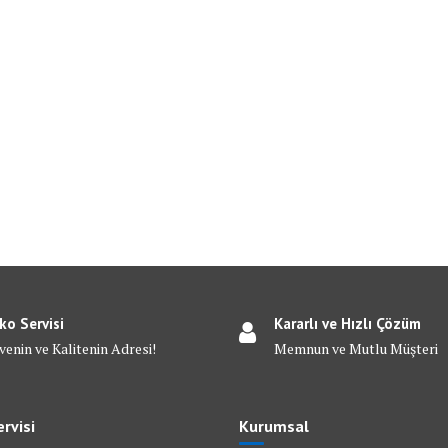
ko Servisi
Kararlı ve Hızlı Çözüm
venin ve Kalitenin Adresi!
Memnun ve Mutlu Müşteri
rvisi
Kurumsal