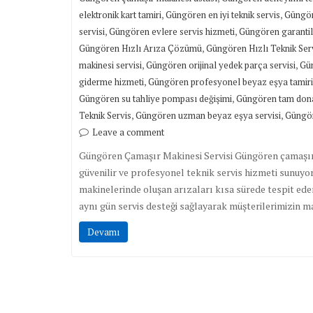
,
,
elektronik kart tamiri
Güngören en iyi teknik servis
Güngör
,
,
servisi
Güngören evlere servis hizmeti
Güngören garantil
,
Güngören Hızlı Arıza Çözümü
Güngören Hızlı Teknik Ser
,
,
makinesi servisi
Güngören orijinal yedek parça servisi
Gün
,
giderme hizmeti
Güngören profesyonel beyaz eşya tamiri
,
Güngören su tahliye pompası değişimi
Güngören tam donan
,
,
Teknik Servis
Güngören uzman beyaz eşya servisi
Güngör
Leave a comment
Güngören Çamaşır Makinesi Servisi Güngören çamaşır m
güvenilir ve profesyonel teknik servis hizmeti sunuy
makinelerinde oluşan arızaları kısa sürede tespit ed
aynı gün servis desteği sağlayarak müşterilerimizin ma
Devamı