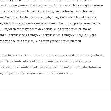
,
en en yakın çamaşır makinesi servisi
Güngören ev tipi çamaşır makinesi
,
,
i çamaşır makinesi tamiri
Güngören güvenilir teknik servis hizmeti
,
,
vis
Güngören kaliteli servis hizmeti
Güngören ön yüklemeli çamaşır
,
gören otomatik çamaşır makinesi tamiri
Güngören profesyonel arıza
,
,
,
Güngören profesyonel teknik servis
Güngören Servis Numarası
,
,
ımlı teknik servis
Güngören teknik servis
Güngören Uygun Fiyatlı
,
en yerinde arıza tespiti
Güngören yerinde servis hizmeti
akinesi servisi olarak arızalanan çamaşır makineleriniz için hızlı,
oruz. Deneyimli teknik ekibimiz, tüm marka ve model çamaşır
erek kalıcı çözümler üretmektedir. Güngören’in tüm mahallelerine
ğduriyetini en aza indiriyoruz. Evlerde en sık…