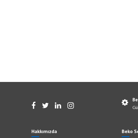
Be
Gü
Hakkımızda
Beko Se