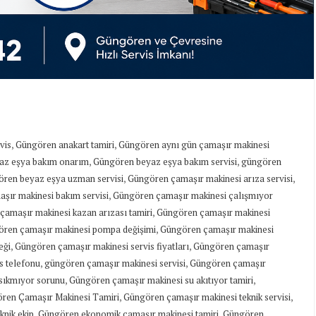
,
,
vis
Güngören anakart tamiri
Güngören aynı gün çamaşır makinesi
,
,
az eşya bakım onarım
Güngören beyaz eşya bakım servisi
güngören
,
,
ren beyaz eşya uzman servisi
Güngören çamaşır makinesi arıza servisi
,
şır makinesi bakım servisi
Güngören çamaşır makinesi çalışmıyor
,
amaşır makinesi kazan arızası tamiri
Güngören çamaşır makinesi
,
ren çamaşır makinesi pompa değişimi
Güngören çamaşır makinesi
,
,
eği
Güngören çamaşır makinesi servis fiyatları
Güngören çamaşır
,
,
s telefonu
güngören çamaşır makinesi servisi
Güngören çamaşır
,
,
sıkmıyor sorunu
Güngören çamaşır makinesi su akıtıyor tamiri
,
,
ren Çamaşır Makinesi Tamiri
Güngören çamaşır makinesi teknik servisi
,
,
knik ekip
Güngören ekonomik çamaşır makinesi tamiri
Güngören