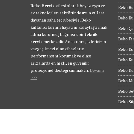
Beko Servis
, ailesi olarak beyaz eşya ve
Beko Bul
ev teknolojileri sektöründe uzun yıllara
Beko Buz
dayanan saha tecrübesiyle, Beko
kullanıcılarının hayatını kolaylaştırmak
Beko Ça
adına kurulmuş bağımsız bir
teknik
Beko Fır
servis
merkezidir. Amacımız, evlerinizin
vazgeçilmezi olan cihazların
Beko Kom
performansını korumak ve olası
Beko Kur
arızalarda en hızlı, en güvenilir
profesyonel desteği sunmaktır.
Devamı
Beko Kur
>>>
Beko Mik
Beko Set
Beko Süp
© Tüm Hakları Saklıdır - BEKO SERVİS