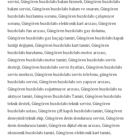
,
,
servisi
Güngören buzdolabı bakım hizmeti
Güngören buzdolabı
,
,
bakım servisi
Güngören buzdolabı bakım ve onarım
Güngören
,
buzdolabı buzlanma sorunu
Güngören buzdolabı çalışmıyor
,
,
sorunu
Güngören buzdolabı elektronik kart arızası
Güngören
,
,
buzdolabı fan arızası
Güngören buzdolabı gaz dolumu
,
Güngören buzdolabı gaz kaçağı tamiri
Güngören buzdolabı kapak
,
,
lastiği değişimi
Güngören buzdolabı kart tamiri
Güngören
,
,
buzdolabı kurulumu
Güngören buzdolabı motor arızası
,
Güngören buzdolabı motor tamiri
Güngören buzdolabı servis
,
,
desteği
Güngören buzdolabı servis fiyatları
Güngören buzdolabı
,
,
servis merkezi
Güngören buzdolabı servis telefonu
güngören
,
,
buzdolabı servisi
Güngören buzdolabı ses yapıyor arızası
,
Güngören buzdolabı soğutmuyor arızası
Güngören buzdolabı su
,
,
akıtıyor tamiri
Güngören Buzdolabı Tamiri
Güngören buzdolabı
,
,
teknik destek
Güngören buzdolabı teknik servisi
Güngören
,
,
buzdolabı ustası
Güngören çift kapılı buzdolabı tamiri
Güngören
,
,
deneyimli teknik ekip
Güngören derin dondurucu servisi
Güngören
,
,
derin dondurucu tamiri
Güngören dijital ekran arızası
Güngören
,
,
ekonomik buzdolabı tamiri
Güngören elektronik kart tamiri