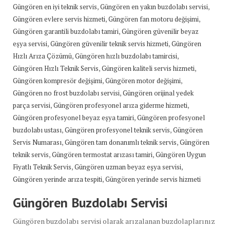
,
,
Güngören en iyi teknik servis
Güngören en yakın buzdolabı servisi
,
,
Güngören evlere servis hizmeti
Güngören fan motoru değişimi
,
Güngören garantili buzdolabı tamiri
Güngören güvenilir beyaz
,
,
eşya servisi
Güngören güvenilir teknik servis hizmeti
Güngören
,
,
Hızlı Arıza Çözümü
Güngören hızlı buzdolabı tamircisi
,
,
Güngören Hızlı Teknik Servis
Güngören kaliteli servis hizmeti
,
,
Güngören kompresör değişimi
Güngören motor değişimi
,
Güngören no frost buzdolabı servisi
Güngören orijinal yedek
,
,
parça servisi
Güngören profesyonel arıza giderme hizmeti
,
Güngören profesyonel beyaz eşya tamiri
Güngören profesyonel
,
,
buzdolabı ustası
Güngören profesyonel teknik servis
Güngören
,
,
Servis Numarası
Güngören tam donanımlı teknik servis
Güngören
,
,
teknik servis
Güngören termostat arızası tamiri
Güngören Uygun
,
,
Fiyatlı Teknik Servis
Güngören uzman beyaz eşya servisi
,
Güngören yerinde arıza tespiti
Güngören yerinde servis hizmeti
Güngören Buzdolabı Servisi
Güngören buzdolabı servisi olarak arızalanan buzdolaplarınız