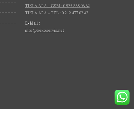
TIKLA ARA – GSM : 0 535 863 06 62
TIKLA ARA – TEL : 0 212 433 02 42
E-Mail :
info@bekoservis.net