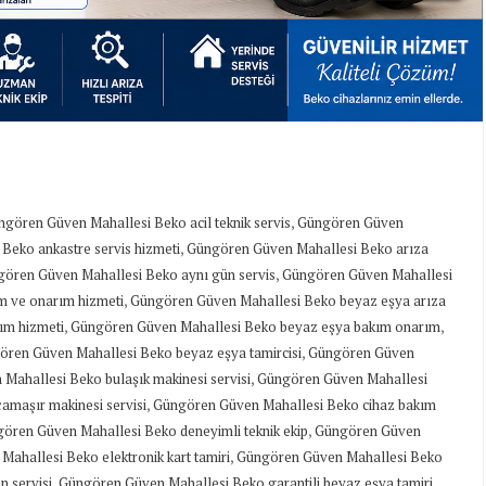
,
gören Güven Mahallesi Beko acil teknik servis
Güngören Güven
,
Beko ankastre servis hizmeti
Güngören Güven Mahallesi Beko arıza
,
ören Güven Mahallesi Beko aynı gün servis
Güngören Güven Mahallesi
,
m ve onarım hizmeti
Güngören Güven Mahallesi Beko beyaz eşya arıza
,
,
ım hizmeti
Güngören Güven Mahallesi Beko beyaz eşya bakım onarım
,
ren Güven Mahallesi Beko beyaz eşya tamircisi
Güngören Güven
,
Mahallesi Beko bulaşık makinesi servisi
Güngören Güven Mahallesi
,
maşır makinesi servisi
Güngören Güven Mahallesi Beko cihaz bakım
,
ören Güven Mahallesi Beko deneyimli teknik ekip
Güngören Güven
,
ahallesi Beko elektronik kart tamiri
Güngören Güven Mahallesi Beko
,
,
 servisi
Güngören Güven Mahallesi Beko garantili beyaz eşya tamiri