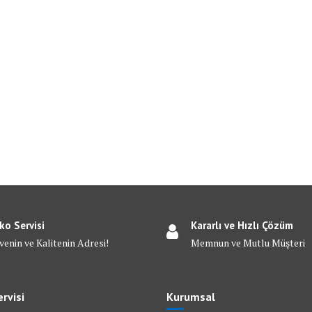
ko Servisi
Kararlı ve Hızlı Çözüm
venin ve Kalitenin Adresi!
Memnun ve Mutlu Müşteri
rvisi
Kurumsal