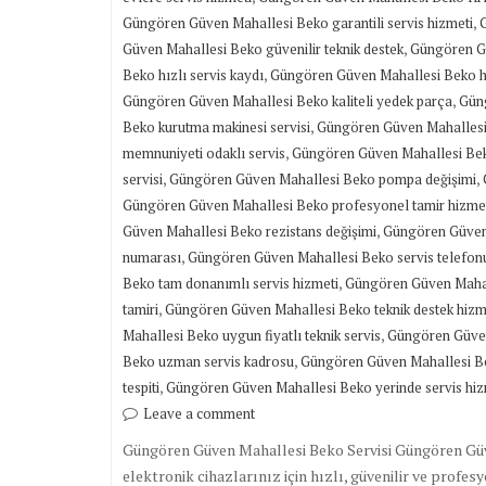
,
Güngören Güven Mahallesi Beko garantili servis hizmeti
,
Güven Mahallesi Beko güvenilir teknik destek
Güngören Gü
,
Beko hızlı servis kaydı
Güngören Güven Mahallesi Beko hız
,
Güngören Güven Mahallesi Beko kaliteli yedek parça
Güng
,
Beko kurutma makinesi servisi
Güngören Güven Mahallesi
,
memnuniyeti odaklı servis
Güngören Güven Mahallesi Bek
,
,
servisi
Güngören Güven Mahallesi Beko pompa değişimi
Güngören Güven Mahallesi Beko profesyonel tamir hizme
,
Güven Mahallesi Beko rezistans değişimi
Güngören Güven 
,
numarası
Güngören Güven Mahallesi Beko servis telefon
,
Beko tam donanımlı servis hizmeti
Güngören Güven Mahal
,
tamiri
Güngören Güven Mahallesi Beko teknik destek hizm
,
Mahallesi Beko uygun fiyatlı teknik servis
Güngören Güven
,
Beko uzman servis kadrosu
Güngören Güven Mahallesi Be
,
tespiti
Güngören Güven Mahallesi Beko yerinde servis hiz
Leave a comment
Güngören Güven Mahallesi Beko Servisi Güngören Güv
elektronik cihazlarınız için hızlı, güvenilir ve profes