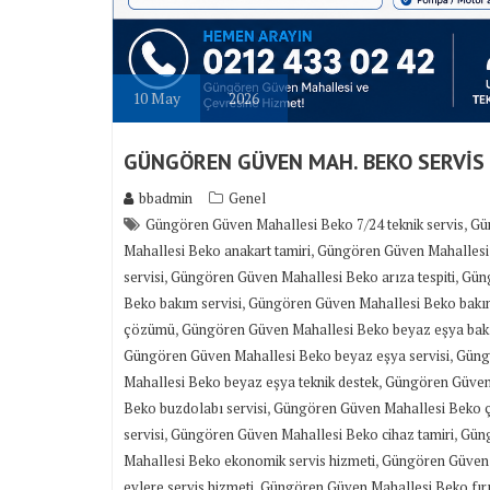
10
May
2026
GÜNGÖREN GÜVEN MAH. BEKO SERVİS
bbadmin
Genel
,
Güngören Güven Mahallesi Beko 7/24 teknik servis
Gün
,
Mahallesi Beko anakart tamiri
Güngören Güven Mahallesi 
,
,
servisi
Güngören Güven Mahallesi Beko arıza tespiti
Güng
,
Beko bakım servisi
Güngören Güven Mahallesi Beko bakı
,
çözümü
Güngören Güven Mahallesi Beko beyaz eşya bak
,
Güngören Güven Mahallesi Beko beyaz eşya servisi
Güngö
,
Mahallesi Beko beyaz eşya teknik destek
Güngören Güven 
,
Beko buzdolabı servisi
Güngören Güven Mahallesi Beko ça
,
,
servisi
Güngören Güven Mahallesi Beko cihaz tamiri
Güng
,
Mahallesi Beko ekonomik servis hizmeti
Güngören Güven M
,
evlere servis hizmeti
Güngören Güven Mahallesi Beko fırın