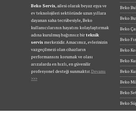
Beko Servis
, ailesi olarak beyaz eşya ve
Beko Bul
ev teknolojileri sektöründe uzun yıllara
Beko Buz
dayanan saha tecrübesiyle, Beko
kullanıcılarının hayatını kolaylaştırmak
Beko Ça
adına kurulmuş bağımsız bir
teknik
Beko Fır
servis
merkezidir. Amacımız, evlerinizin
vazgeçilmezi olan cihazların
Beko Kom
performansını korumak ve olası
Beko Kur
arızalarda en hızlı, en güvenilir
profesyonel desteği sunmaktır.
Devamı
Beko Kur
>>>
Beko Mik
Beko Set
Beko Süp
© Tüm Hakları Saklıdır - BEKO SERVİS