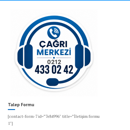
Talep Formu
[contact-form-7 id=”7e84996″ title=”İletişim formu
1″]