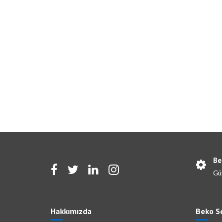
Be
Gü
Hakkımızda
Beko Se