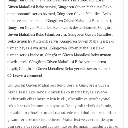
Güngören Güven Mahallesi Beko servis telefonu
Güngören
,
Güven Mahallesi Beko servisi
Güngören Güven Mahallesi Beko
,
tam donanımlı servis hizmeti
Güngören Güven Mahallesi Beko
,
,
tamir ve bakım hizmeti
Güngören Güven Mahallesi Beko tamiri
,
Güngören Güven Mahallesi Beko teknik destek hizmeti
Güngören
,
Güven Mahallesi Beko teknik servisi
Güngören Güven Mahallesi
,
Beko uygun fiyatlı teknik servis
Güngören Güven Mahallesi Beko
,
uzman beyaz eşya ustası
Güngören Güven Mahallesi Beko
,
uzman servis kadrosu
Güngören Güven Mahallesi Beko uzman
,
teknik servis
Güngören Güven Mahallesi Beko yerinde arıza
,
tespiti
Güngören Güven Mahallesi Beko yerinde servis hizmeti
Leave a comment
Güngören Güven Mahallesi Beko Servisi Güngören Güven
Mahallesi Beko servisi olarak Beko marka beyaz eşya ve
elektronik cihazlarınız için hızlı, güvenilir ve profesyonel
teknik servis hizmeti sunuyoruz. Deneyimli teknik ekibimiz,
arızalanan cihazlarınıza kısa sürede müdahale ederek kalıcı
çözümler üretmektedir. Güven Mahallesi ve çevresinde aynı
gün servis desteği sağlayarak müşterilerimizin mağduriyetini en