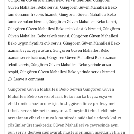
Güngören Güven Mahallesi Beko servis telefonu
Güngören
,
Güven Mahallesi Beko servisi
Güngören Güven Mahallesi Beko
,
tam donanımlı servis hizmeti
Güngören Güven Mahallesi Beko
,
,
tamir ve bakım hizmeti
Güngören Güven Mahallesi Beko tamiri
,
Güngören Güven Mahallesi Beko teknik destek hizmeti
Güngören
,
Güven Mahallesi Beko teknik servisi
Güngören Güven Mahallesi
,
Beko uygun fiyatlı teknik servis
Güngören Güven Mahallesi Beko
,
uzman beyaz eşya ustası
Güngören Güven Mahallesi Beko
,
uzman servis kadrosu
Güngören Güven Mahallesi Beko uzman
,
teknik servis
Güngören Güven Mahallesi Beko yerinde arıza
,
tespiti
Güngören Güven Mahallesi Beko yerinde servis hizmeti
Leave a comment
Güngören Güven Mahallesi Beko Servisi Güngören Güven
Mahallesi Beko servisi olarak Beko marka beyaz eşya ve
elektronik cihazlarınız için hızlı, güvenilir ve profesyonel
teknik servis hizmeti sunuyoruz. Deneyimli teknik ekibimiz,
arızalanan cihazlarınıza kısa sürede müdahale ederek kalıcı
çözümler üretmektedir. Güven Mahallesi ve çevresinde aynı
gün servis desteği sağlayarak müşterilerimizin mağduriyetini en