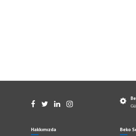
Be
Gü
Hakkımızda
Beko Se