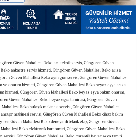
,
gören Güven Mahallesi Beko acil teknik servis
Güngören Güven
,
Beko ankastre servis hizmeti
Güngören Güven Mahallesi Beko arıza
,
ören Güven Mahallesi Beko aynı gün servis
Güngören Güven Mahallesi
,
m ve onarım hizmeti
Güngören Güven Mahallesi Beko beyaz eşya arıza
,
,
ım hizmeti
Güngören Güven Mahallesi Beko beyaz eşya bakım onarım
,
ren Güven Mahallesi Beko beyaz eşya tamircisi
Güngören Güven
,
Mahallesi Beko bulaşık makinesi servisi
Güngören Güven Mahallesi
,
maşır makinesi servisi
Güngören Güven Mahallesi Beko cihaz bakım
,
ören Güven Mahallesi Beko deneyimli teknik ekip
Güngören Güven
,
ahallesi Beko elektronik kart tamiri
Güngören Güven Mahallesi Beko
,
,
 servisi
Güngören Güven Mahallesi Beko garantili beyaz eşya tamiri