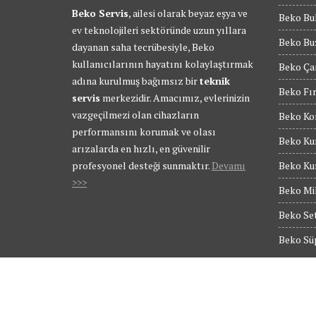
Beko Servis
, ailesi olarak beyaz eşya ve
Beko Bul
ev teknolojileri sektöründe uzun yıllara
Beko Buz
dayanan saha tecrübesiyle, Beko
kullanıcılarının hayatını kolaylaştırmak
Beko Ça
adına kurulmuş bağımsız bir
teknik
Beko Fır
servis
merkezidir. Amacımız, evlerinizin
vazgeçilmezi olan cihazların
Beko Kom
performansını korumak ve olası
Beko Kur
arızalarda en hızlı, en güvenilir
profesyonel desteği sunmaktır.
Devamı
Beko Kur
>>>
Beko Mik
Beko Set
Beko Süp
© Tüm Hakları Saklıdır - BEKO SERVİS