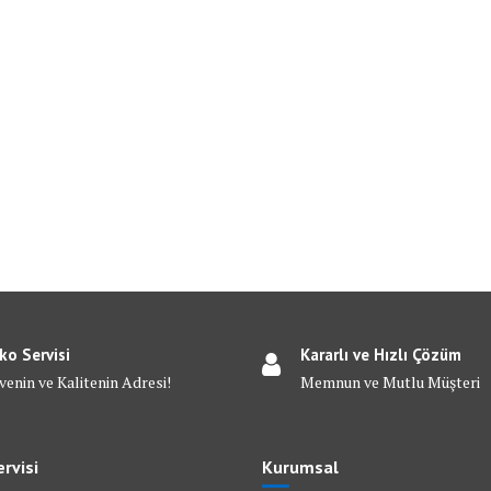
ko Servisi
Kararlı ve Hızlı Çözüm
venin ve Kalitenin Adresi!
Memnun ve Mutlu Müşteri
rvisi
Kurumsal