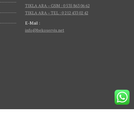
TIKLA ARA – GSM : 0 535 863 06 62
TIKLA ARA – TEL : 0 212 433 02 42
E-Mail :
info@bekoservis.net