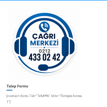
Talep Formu
[contact-form-7 id=”7e84996″ title=”İletişim formu
1″]