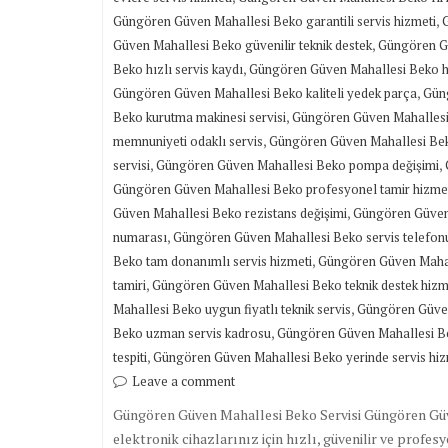
,
Güngören Güven Mahallesi Beko garantili servis hizmeti
,
Güven Mahallesi Beko güvenilir teknik destek
Güngören Gü
,
Beko hızlı servis kaydı
Güngören Güven Mahallesi Beko hız
,
Güngören Güven Mahallesi Beko kaliteli yedek parça
Güng
,
Beko kurutma makinesi servisi
Güngören Güven Mahallesi
,
memnuniyeti odaklı servis
Güngören Güven Mahallesi Bek
,
,
servisi
Güngören Güven Mahallesi Beko pompa değişimi
Güngören Güven Mahallesi Beko profesyonel tamir hizme
,
Güven Mahallesi Beko rezistans değişimi
Güngören Güven 
,
numarası
Güngören Güven Mahallesi Beko servis telefon
,
Beko tam donanımlı servis hizmeti
Güngören Güven Mahal
,
tamiri
Güngören Güven Mahallesi Beko teknik destek hizm
,
Mahallesi Beko uygun fiyatlı teknik servis
Güngören Güven
,
Beko uzman servis kadrosu
Güngören Güven Mahallesi Be
,
tespiti
Güngören Güven Mahallesi Beko yerinde servis hiz
Leave a comment
Güngören Güven Mahallesi Beko Servisi Güngören Güv
elektronik cihazlarınız için hızlı, güvenilir ve profes