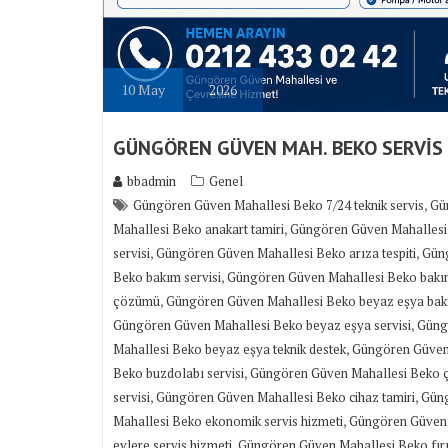
10
May
2026
GÜNGÖREN GÜVEN MAH. BEKO SERVİS
bbadmin
Genel
,
Güngören Güven Mahallesi Beko 7/24 teknik servis
Gün
,
Mahallesi Beko anakart tamiri
Güngören Güven Mahallesi 
,
,
servisi
Güngören Güven Mahallesi Beko arıza tespiti
Güng
,
Beko bakım servisi
Güngören Güven Mahallesi Beko bakı
,
çözümü
Güngören Güven Mahallesi Beko beyaz eşya bak
,
Güngören Güven Mahallesi Beko beyaz eşya servisi
Güngö
,
Mahallesi Beko beyaz eşya teknik destek
Güngören Güven 
,
Beko buzdolabı servisi
Güngören Güven Mahallesi Beko ça
,
,
servisi
Güngören Güven Mahallesi Beko cihaz tamiri
Güng
,
Mahallesi Beko ekonomik servis hizmeti
Güngören Güven M
,
evlere servis hizmeti
Güngören Güven Mahallesi Beko fırın