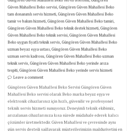
Güngören Güven Mahallesi Beko servis telefonu
Güngören
,
Güven Mahallesi Beko servisi
Güngören Güven Mahallesi Beko
,
tam donanımlı servis hizmeti
Güngören Güven Mahallesi Beko
,
,
tamir ve bakım hizmeti
Güngören Güven Mahallesi Beko tamiri
,
Güngören Güven Mahallesi Beko teknik destek hizmeti
Güngören
,
Güven Mahallesi Beko teknik servisi
Güngören Güven Mahallesi
,
Beko uygun fiyatlı teknik servis
Güngören Güven Mahallesi Beko
,
uzman beyaz eşya ustası
Güngören Güven Mahallesi Beko
,
uzman servis kadrosu
Güngören Güven Mahallesi Beko uzman
,
teknik servis
Güngören Güven Mahallesi Beko yerinde arıza
,
tespiti
Güngören Güven Mahallesi Beko yerinde servis hizmeti
Leave a comment
Güngören Güven Mahallesi Beko Servisi Güngören Güven
Mahallesi Beko servisi olarak Beko marka beyaz eşya ve
elektronik cihazlarınız için hızlı, güvenilir ve profesyonel
teknik servis hizmeti sunuyoruz. Deneyimli teknik ekibimiz,
arızalanan cihazlarınıza kısa sürede müdahale ederek kalıcı
çözümler üretmektedir. Güven Mahallesi ve çevresinde aynı
gün servis desteği sağlayarak müşterilerimizin mağduriyetini en