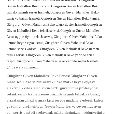
Güngören Güven Mahallesi Beko servis telefonu
Güngören
,
Güven Mahallesi Beko servisi
Güngören Güven Mahallesi Beko
,
tam donanımlı servis hizmeti
Güngören Güven Mahallesi Beko
,
,
tamir ve bakım hizmeti
Güngören Güven Mahallesi Beko tamiri
,
Güngören Güven Mahallesi Beko teknik destek hizmeti
Güngören
,
Güven Mahallesi Beko teknik servisi
Güngören Güven Mahallesi
,
Beko uygun fiyatlı teknik servis
Güngören Güven Mahallesi Beko
,
uzman beyaz eşya ustası
Güngören Güven Mahallesi Beko
,
uzman servis kadrosu
Güngören Güven Mahallesi Beko uzman
,
teknik servis
Güngören Güven Mahallesi Beko yerinde arıza
,
tespiti
Güngören Güven Mahallesi Beko yerinde servis hizmeti
Leave a comment
Güngören Güven Mahallesi Beko Servisi Güngören Güven
Mahallesi Beko servisi olarak Beko marka beyaz eşya ve
elektronik cihazlarınız için hızlı, güvenilir ve profesyonel
teknik servis hizmeti sunuyoruz. Deneyimli teknik ekibimiz,
arızalanan cihazlarınıza kısa sürede müdahale ederek kalıcı
çözümler üretmektedir. Güven Mahallesi ve çevresinde aynı
gün servis desteği sağlayarak müşterilerimizin mağduriyetini en