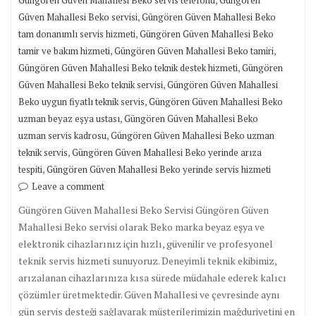
Güngören Güven Mahallesi Beko servis telefonu
Güngören
,
Güven Mahallesi Beko servisi
Güngören Güven Mahallesi Beko
,
tam donanımlı servis hizmeti
Güngören Güven Mahallesi Beko
,
,
tamir ve bakım hizmeti
Güngören Güven Mahallesi Beko tamiri
,
Güngören Güven Mahallesi Beko teknik destek hizmeti
Güngören
,
Güven Mahallesi Beko teknik servisi
Güngören Güven Mahallesi
,
Beko uygun fiyatlı teknik servis
Güngören Güven Mahallesi Beko
,
uzman beyaz eşya ustası
Güngören Güven Mahallesi Beko
,
uzman servis kadrosu
Güngören Güven Mahallesi Beko uzman
,
teknik servis
Güngören Güven Mahallesi Beko yerinde arıza
,
tespiti
Güngören Güven Mahallesi Beko yerinde servis hizmeti
Leave a comment
Güngören Güven Mahallesi Beko Servisi Güngören Güven
Mahallesi Beko servisi olarak Beko marka beyaz eşya ve
elektronik cihazlarınız için hızlı, güvenilir ve profesyonel
teknik servis hizmeti sunuyoruz. Deneyimli teknik ekibimiz,
arızalanan cihazlarınıza kısa sürede müdahale ederek kalıcı
çözümler üretmektedir. Güven Mahallesi ve çevresinde aynı
gün servis desteği sağlayarak müşterilerimizin mağduriyetini en