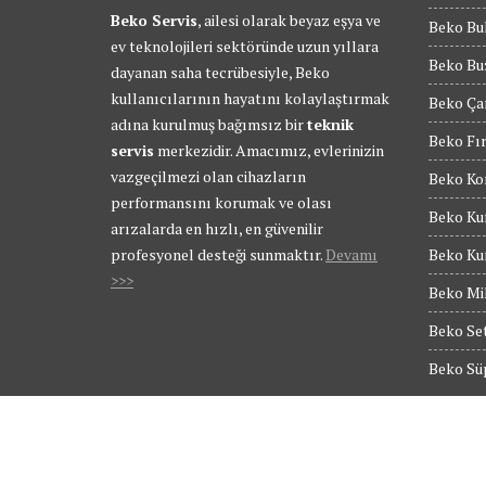
Beko Servis
, ailesi olarak beyaz eşya ve
Beko Bul
ev teknolojileri sektöründe uzun yıllara
Beko Buz
dayanan saha tecrübesiyle, Beko
kullanıcılarının hayatını kolaylaştırmak
Beko Ça
adına kurulmuş bağımsız bir
teknik
Beko Fır
servis
merkezidir. Amacımız, evlerinizin
vazgeçilmezi olan cihazların
Beko Kom
performansını korumak ve olası
Beko Kur
arızalarda en hızlı, en güvenilir
profesyonel desteği sunmaktır.
Devamı
Beko Kur
>>>
Beko Mik
Beko Set
Beko Süp
© Tüm Hakları Saklıdır - BEKO SERVİS