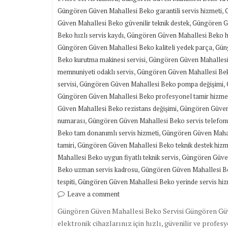
,
Güngören Güven Mahallesi Beko garantili servis hizmeti
,
Güven Mahallesi Beko güvenilir teknik destek
Güngören Gü
,
Beko hızlı servis kaydı
Güngören Güven Mahallesi Beko hız
,
Güngören Güven Mahallesi Beko kaliteli yedek parça
Güng
,
Beko kurutma makinesi servisi
Güngören Güven Mahallesi
,
memnuniyeti odaklı servis
Güngören Güven Mahallesi Bek
,
,
servisi
Güngören Güven Mahallesi Beko pompa değişimi
Güngören Güven Mahallesi Beko profesyonel tamir hizme
,
Güven Mahallesi Beko rezistans değişimi
Güngören Güven 
,
numarası
Güngören Güven Mahallesi Beko servis telefon
,
Beko tam donanımlı servis hizmeti
Güngören Güven Mahal
,
tamiri
Güngören Güven Mahallesi Beko teknik destek hizm
,
Mahallesi Beko uygun fiyatlı teknik servis
Güngören Güven
,
Beko uzman servis kadrosu
Güngören Güven Mahallesi Be
,
tespiti
Güngören Güven Mahallesi Beko yerinde servis hiz
Leave a comment
Güngören Güven Mahallesi Beko Servisi Güngören Güv
elektronik cihazlarınız için hızlı, güvenilir ve profes