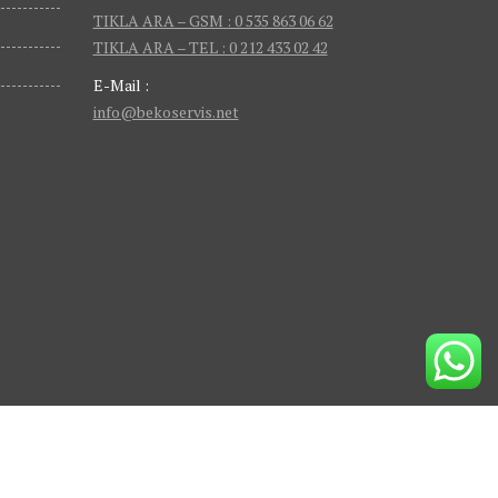
TIKLA ARA – GSM : 0 535 863 06 62
TIKLA ARA – TEL : 0 212 433 02 42
E-Mail :
info@bekoservis.net