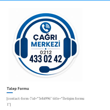
Talep Formu
[contact-form-7 id=”7e84996″ title=”İletişim formu
1″]