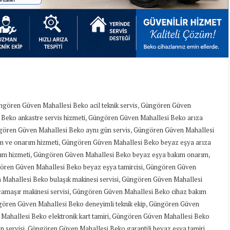
,
gören Güven Mahallesi Beko acil teknik servis
Güngören Güven
,
Beko ankastre servis hizmeti
Güngören Güven Mahallesi Beko arıza
,
ören Güven Mahallesi Beko aynı gün servis
Güngören Güven Mahallesi
,
m ve onarım hizmeti
Güngören Güven Mahallesi Beko beyaz eşya arıza
,
,
ım hizmeti
Güngören Güven Mahallesi Beko beyaz eşya bakım onarım
,
ren Güven Mahallesi Beko beyaz eşya tamircisi
Güngören Güven
,
Mahallesi Beko bulaşık makinesi servisi
Güngören Güven Mahallesi
,
maşır makinesi servisi
Güngören Güven Mahallesi Beko cihaz bakım
,
ören Güven Mahallesi Beko deneyimli teknik ekip
Güngören Güven
,
ahallesi Beko elektronik kart tamiri
Güngören Güven Mahallesi Beko
,
,
 servisi
Güngören Güven Mahallesi Beko garantili beyaz eşya tamiri