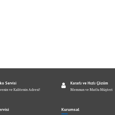
ko Servisi
Kararlı ve Hızlı Çözüm
venin ve Kalitenin Adresi!
Memnun ve Mutlu Müşteri
rvisi
Kurumsal