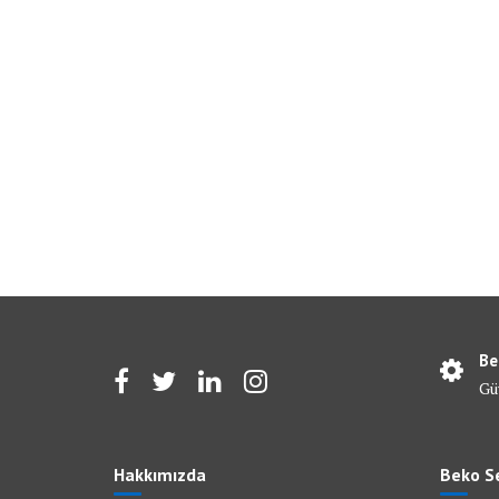
Be
Gü
Hakkımızda
Beko Se