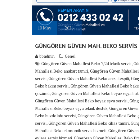
10
May
2026
GÜNGÖREN GÜVEN MAH. BEKO SERVİS
bbadmin
Genel
,
Güngören Güven Mahallesi Beko 7/24 teknik servis
Gün
,
Mahallesi Beko anakart tamiri
Güngören Güven Mahallesi 
,
,
servisi
Güngören Güven Mahallesi Beko arıza tespiti
Güng
,
Beko bakım servisi
Güngören Güven Mahallesi Beko bakı
,
çözümü
Güngören Güven Mahallesi Beko beyaz eşya bak
,
Güngören Güven Mahallesi Beko beyaz eşya servisi
Güngö
,
Mahallesi Beko beyaz eşya teknik destek
Güngören Güven 
,
Beko buzdolabı servisi
Güngören Güven Mahallesi Beko ça
,
,
servisi
Güngören Güven Mahallesi Beko cihaz tamiri
Güng
,
Mahallesi Beko ekonomik servis hizmeti
Güngören Güven M
,
evlere servis hizmeti
Güngören Güven Mahallesi Beko fırın