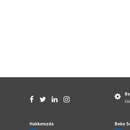
Be
Gü
Hakkımızda
Beko Se