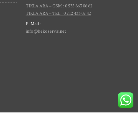
TIKLA ARA – GSM : 0 535 863 06 62
TIKLA ARA – TEL : 0 212 433 02 42
E-Mail :
info@bekoservis.net