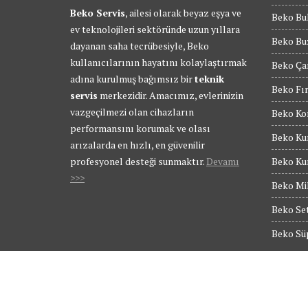
Beko Servis
, ailesi olarak beyaz eşya ve
Beko Bul
ev teknolojileri sektöründe uzun yıllara
Beko Buz
dayanan saha tecrübesiyle, Beko
kullanıcılarının hayatını kolaylaştırmak
Beko Ça
adına kurulmuş bağımsız bir
teknik
Beko Fır
servis
merkezidir. Amacımız, evlerinizin
vazgeçilmezi olan cihazların
Beko Kom
performansını korumak ve olası
Beko Kur
arızalarda en hızlı, en güvenilir
profesyonel desteği sunmaktır.
Devamı
Beko Kur
>>>
Beko Mik
Beko Set
Beko Süp
© Tüm Hakları Saklıdır - BEKO SERVİS