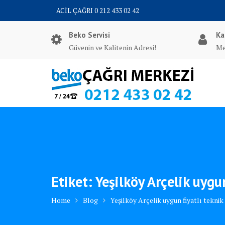
Skip
ACİL ÇAĞRI 0 212 433 02 42
to
content
Beko Servisi
Ka
Güvenin ve Kalitenin Adresi!
Me
Etiket:
Yeşilköy Arçelik uygun
Home
Blog
Yeşilköy Arçelik uygun fiyatlı teknik