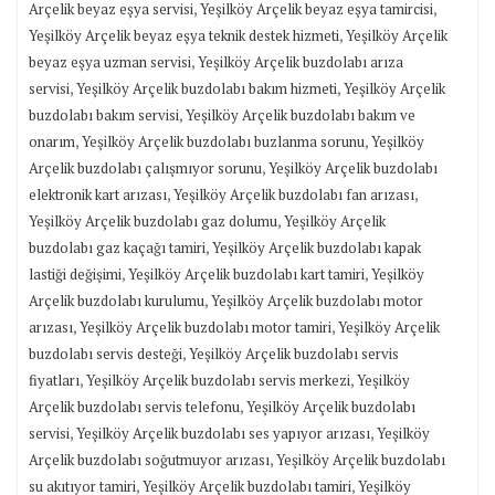
,
,
Arçelik beyaz eşya servisi
Yeşilköy Arçelik beyaz eşya tamircisi
,
Yeşilköy Arçelik beyaz eşya teknik destek hizmeti
Yeşilköy Arçelik
,
beyaz eşya uzman servisi
Yeşilköy Arçelik buzdolabı arıza
,
,
servisi
Yeşilköy Arçelik buzdolabı bakım hizmeti
Yeşilköy Arçelik
,
buzdolabı bakım servisi
Yeşilköy Arçelik buzdolabı bakım ve
,
,
onarım
Yeşilköy Arçelik buzdolabı buzlanma sorunu
Yeşilköy
,
Arçelik buzdolabı çalışmıyor sorunu
Yeşilköy Arçelik buzdolabı
,
,
elektronik kart arızası
Yeşilköy Arçelik buzdolabı fan arızası
,
Yeşilköy Arçelik buzdolabı gaz dolumu
Yeşilköy Arçelik
,
buzdolabı gaz kaçağı tamiri
Yeşilköy Arçelik buzdolabı kapak
,
,
lastiği değişimi
Yeşilköy Arçelik buzdolabı kart tamiri
Yeşilköy
,
Arçelik buzdolabı kurulumu
Yeşilköy Arçelik buzdolabı motor
,
,
arızası
Yeşilköy Arçelik buzdolabı motor tamiri
Yeşilköy Arçelik
,
buzdolabı servis desteği
Yeşilköy Arçelik buzdolabı servis
,
,
fiyatları
Yeşilköy Arçelik buzdolabı servis merkezi
Yeşilköy
,
Arçelik buzdolabı servis telefonu
Yeşilköy Arçelik buzdolabı
,
,
servisi
Yeşilköy Arçelik buzdolabı ses yapıyor arızası
Yeşilköy
,
Arçelik buzdolabı soğutmuyor arızası
Yeşilköy Arçelik buzdolabı
,
,
su akıtıyor tamiri
Yeşilköy Arçelik buzdolabı tamiri
Yeşilköy