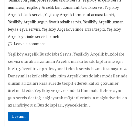
Yeşilköy Arçelik profesyonel teknik servis
Yeşilköy Arçelik servis
,
,
numarası
Yeşilköy Arçelik tam donanımlı teknik servis
Yeşilköy
,
,
Arçelik teknik servis
Yeşilköy Arçelik termostat arızası tamiri
,
Yeşilköy Arçelik uygun fiyatlı teknik servis
Yeşilköy Arçelik uzman
,
,
beyaz eşya servisi
Yeşilköy Arçelik yerinde arıza tespiti
Yeşilköy
Arçelik yerinde servis hizmeti
Leave a comment
Yeşilköy Arçelik Buzdolabı Servisi Yeşilköy Arçelik buzdolabı
servisi olarak arızalanan Arçelik marka buzdolaplarınız için
hızlı, güvenilir ve profesyonel teknik servis hizmeti sunuyoruz.
Deneyimli teknik ekibimiz, tüm Arçelik buzdolabı modellerinde
oluşan arızaları kısa sürede tespit ederek kalıcı çözümler
üretmektedir. Yeşilköy ve çevresindeki tüm mahallelere aynı
gün servis desteği sağlayarak müşterilerimizin mağduriyetini en
aza indiriyoruz. Buzdolapları, yiyeceklerin…
Devamı