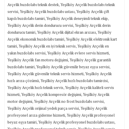
,
Arçelik buzdolabı teknik destek
Yeşilköy Arçelik buzdolabı teknik
,
,
servisi
Yeşilköy Arçelik buzdolabı ustası
Yeşilköy Arçelik çift
,
,
kapılı buzdolabı tamiri
Yeşilköy Arçelik deneyimli teknik ekip
,
Yeşilköy Arçelik derin dondurucu servisi
Yeşilköy Arçelik derin
,
,
dondurucu tamiri
Yeşilköy Arçelik dijital ekran arızası
Yeşilköy
,
Arçelik ekonomik buzdolabı tamiri
Yeşilköy Arçelik elektronik kart
,
,
tamiri
Yeşilköy Arçelik en iyi teknik servis
Yeşilköy Arçelik en
,
,
yakın buzdolabı servisi
Yeşilköy Arçelik evlere servis hizmeti
,
Yeşilköy Arçelik fan motoru değişimi
Yeşilköy Arçelik garantili
,
,
buzdolabı tamiri
Yeşilköy Arçelik güvenilir beyaz eşya servisi
,
Yeşilköy Arçelik güvenilir teknik servis hizmeti
Yeşilköy Arçelik
,
,
hızlı arıza çözümü
Yeşilköy Arçelik hızlı buzdolabı tamircisi
,
Yeşilköy Arçelik hızlı teknik servis
Yeşilköy Arçelik kaliteli servis
,
,
hizmeti
Yeşilköy Arçelik kompresör değişimi
Yeşilköy Arçelik
,
,
motor değişimi
Yeşilköy Arçelik no frost buzdolabı servisi
,
Yeşilköy Arçelik orijinal yedek parça servisi
Yeşilköy Arçelik
,
profesyonel arıza giderme hizmeti
Yeşilköy Arçelik profesyonel
,
,
beyaz eşya tamiri
Yeşilköy Arçelik profesyonel buzdolabı ustası
,