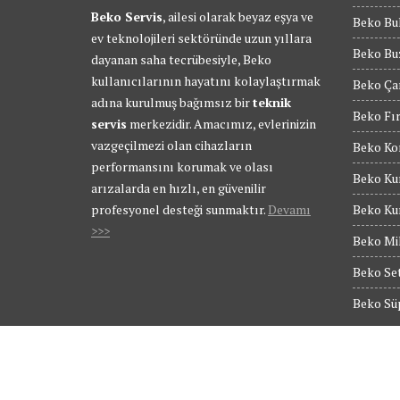
Beko Servis
, ailesi olarak beyaz eşya ve
Beko Bul
ev teknolojileri sektöründe uzun yıllara
Beko Buz
dayanan saha tecrübesiyle, Beko
kullanıcılarının hayatını kolaylaştırmak
Beko Ça
adına kurulmuş bağımsız bir
teknik
Beko Fır
servis
merkezidir. Amacımız, evlerinizin
vazgeçilmezi olan cihazların
Beko Kom
performansını korumak ve olası
Beko Kur
arızalarda en hızlı, en güvenilir
profesyonel desteği sunmaktır.
Devamı
Beko Kur
>>>
Beko Mik
Beko Set
Beko Süp
© Tüm Hakları Saklıdır - BEKO SERVİS