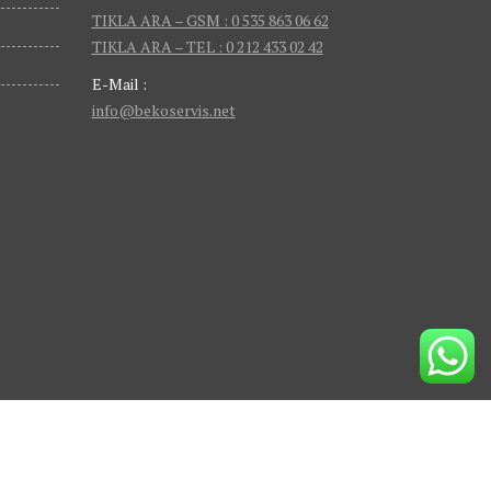
TIKLA ARA – GSM : 0 535 863 06 62
TIKLA ARA – TEL : 0 212 433 02 42
E-Mail :
info@bekoservis.net