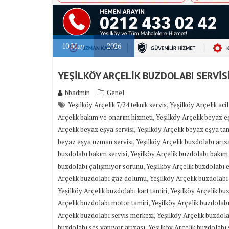
10
May
2026
YEŞİLKÖY ARÇELİK BUZDOLABI SERVİS
bbadmin
Genel
,
Yeşilköy Arçelik 7/24 teknik servis
Yeşilköy Arçelik acil
,
Arçelik bakım ve onarım hizmeti
Yeşilköy Arçelik beyaz 
,
Arçelik beyaz eşya servisi
Yeşilköy Arçelik beyaz eşya tam
,
beyaz eşya uzman servisi
Yeşilköy Arçelik buzdolabı arıza
,
buzdolabı bakım servisi
Yeşilköy Arçelik buzdolabı bakım
,
buzdolabı çalışmıyor sorunu
Yeşilköy Arçelik buzdolabı e
,
Arçelik buzdolabı gaz dolumu
Yeşilköy Arçelik buzdolabı
,
Yeşilköy Arçelik buzdolabı kart tamiri
Yeşilköy Arçelik bu
,
Arçelik buzdolabı motor tamiri
Yeşilköy Arçelik buzdolabı
,
Arçelik buzdolabı servis merkezi
Yeşilköy Arçelik buzdola
,
buzdolabı ses yapıyor arızası
Yeşilköy Arçelik buzdolabı