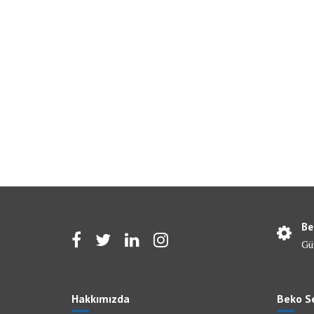
Be
Gü
Hakkımızda
Beko Se