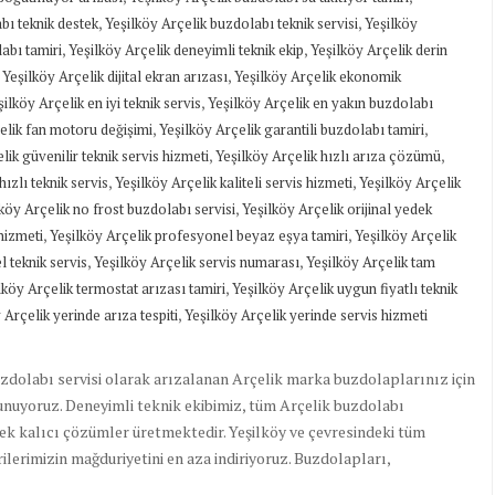
,
,
bı teknik destek
Yeşilköy Arçelik buzdolabı teknik servisi
Yeşilköy
,
,
labı tamiri
Yeşilköy Arçelik deneyimli teknik ekip
Yeşilköy Arçelik derin
,
,
Yeşilköy Arçelik dijital ekran arızası
Yeşilköy Arçelik ekonomik
,
şilköy Arçelik en iyi teknik servis
Yeşilköy Arçelik en yakın buzdolabı
,
,
elik fan motoru değişimi
Yeşilköy Arçelik garantili buzdolabı tamiri
,
,
lik güvenilir teknik servis hizmeti
Yeşilköy Arçelik hızlı arıza çözümü
,
,
hızlı teknik servis
Yeşilköy Arçelik kaliteli servis hizmeti
Yeşilköy Arçelik
,
köy Arçelik no frost buzdolabı servisi
Yeşilköy Arçelik orijinal yedek
,
,
hizmeti
Yeşilköy Arçelik profesyonel beyaz eşya tamiri
Yeşilköy Arçelik
,
,
 teknik servis
Yeşilköy Arçelik servis numarası
Yeşilköy Arçelik tam
,
lköy Arçelik termostat arızası tamiri
Yeşilköy Arçelik uygun fiyatlı teknik
,
 Arçelik yerinde arıza tespiti
Yeşilköy Arçelik yerinde servis hizmeti
uzdolabı servisi olarak arızalanan Arçelik marka buzdolaplarınız için
sunuyoruz. Deneyimli teknik ekibimiz, tüm Arçelik buzdolabı
ek kalıcı çözümler üretmektedir. Yeşilköy ve çevresindeki tüm
lerimizin mağduriyetini en aza indiriyoruz. Buzdolapları,