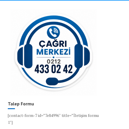
Talep Formu
[contact-form-7 id=”7e84996″ title=”İletişim formu
1″]