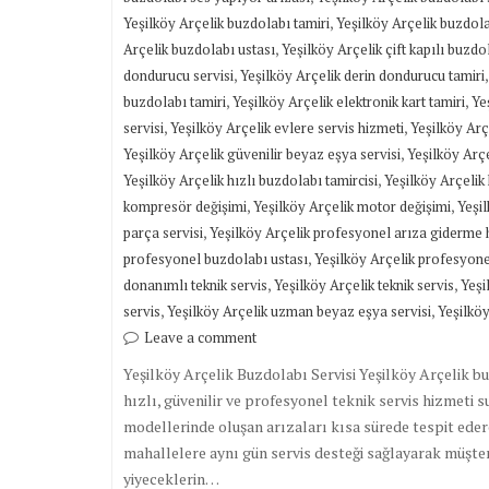
,
Yeşilköy Arçelik buzdolabı tamiri
Yeşilköy Arçelik buzdola
,
Arçelik buzdolabı ustası
Yeşilköy Arçelik çift kapılı buzdo
,
dondurucu servisi
Yeşilköy Arçelik derin dondurucu tamiri
,
,
buzdolabı tamiri
Yeşilköy Arçelik elektronik kart tamiri
Ye
,
,
servisi
Yeşilköy Arçelik evlere servis hizmeti
Yeşilköy Arç
,
Yeşilköy Arçelik güvenilir beyaz eşya servisi
Yeşilköy Arçe
,
Yeşilköy Arçelik hızlı buzdolabı tamircisi
Yeşilköy Arçelik 
,
,
kompresör değişimi
Yeşilköy Arçelik motor değişimi
Yeşil
,
parça servisi
Yeşilköy Arçelik profesyonel arıza giderme 
,
profesyonel buzdolabı ustası
Yeşilköy Arçelik profesyonel
,
,
donanımlı teknik servis
Yeşilköy Arçelik teknik servis
Yeşi
,
,
servis
Yeşilköy Arçelik uzman beyaz eşya servisi
Yeşilköy
Leave a comment
Yeşilköy Arçelik Buzdolabı Servisi Yeşilköy Arçelik b
hızlı, güvenilir ve profesyonel teknik servis hizmeti 
modellerinde oluşan arızaları kısa sürede tespit eder
mahallelere aynı gün servis desteği sağlayarak müşteri
yiyeceklerin…