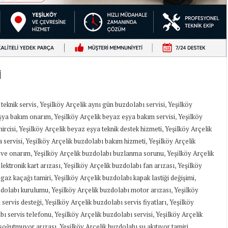
İ
,
,
 teknik servis
Yeşilköy Arçelik aynı gün buzdolabı servisi
Yeşilköy
,
,
eşya bakım onarım
Yeşilköy Arçelik beyaz eşya bakım servisi
Yeşilköy
,
,
ircisi
Yeşilköy Arçelik beyaz eşya teknik destek hizmeti
Yeşilköy Arçelik
,
,
 servisi
Yeşilköy Arçelik buzdolabı bakım hizmeti
Yeşilköy Arçelik
,
,
 ve onarım
Yeşilköy Arçelik buzdolabı buzlanma sorunu
Yeşilköy Arçelik
,
,
lektronik kart arızası
Yeşilköy Arçelik buzdolabı fan arızası
Yeşilköy
,
,
 gaz kaçağı tamiri
Yeşilköy Arçelik buzdolabı kapak lastiği değişimi
,
,
zdolabı kurulumu
Yeşilköy Arçelik buzdolabı motor arızası
Yeşilköy
,
,
 servis desteği
Yeşilköy Arçelik buzdolabı servis fiyatları
Yeşilköy
,
,
bı servis telefonu
Yeşilköy Arçelik buzdolabı servisi
Yeşilköy Arçelik
,
,
 soğutmuyor arızası
Yeşilköy Arçelik buzdolabı su akıtıyor tamiri