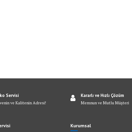
ko Servisi
Kararlı ve Hızlı Çözüm
venin ve Kalitenin Adresi!
Memnun ve Mutlu Müşteri
rvisi
Kurumsal