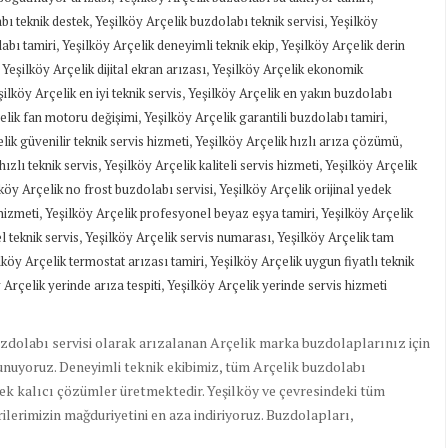
,
,
bı teknik destek
Yeşilköy Arçelik buzdolabı teknik servisi
Yeşilköy
,
,
labı tamiri
Yeşilköy Arçelik deneyimli teknik ekip
Yeşilköy Arçelik derin
,
,
Yeşilköy Arçelik dijital ekran arızası
Yeşilköy Arçelik ekonomik
,
şilköy Arçelik en iyi teknik servis
Yeşilköy Arçelik en yakın buzdolabı
,
,
elik fan motoru değişimi
Yeşilköy Arçelik garantili buzdolabı tamiri
,
,
lik güvenilir teknik servis hizmeti
Yeşilköy Arçelik hızlı arıza çözümü
,
,
hızlı teknik servis
Yeşilköy Arçelik kaliteli servis hizmeti
Yeşilköy Arçelik
,
köy Arçelik no frost buzdolabı servisi
Yeşilköy Arçelik orijinal yedek
,
,
hizmeti
Yeşilköy Arçelik profesyonel beyaz eşya tamiri
Yeşilköy Arçelik
,
,
 teknik servis
Yeşilköy Arçelik servis numarası
Yeşilköy Arçelik tam
,
lköy Arçelik termostat arızası tamiri
Yeşilköy Arçelik uygun fiyatlı teknik
,
 Arçelik yerinde arıza tespiti
Yeşilköy Arçelik yerinde servis hizmeti
uzdolabı servisi olarak arızalanan Arçelik marka buzdolaplarınız için
sunuyoruz. Deneyimli teknik ekibimiz, tüm Arçelik buzdolabı
ek kalıcı çözümler üretmektedir. Yeşilköy ve çevresindeki tüm
lerimizin mağduriyetini en aza indiriyoruz. Buzdolapları,