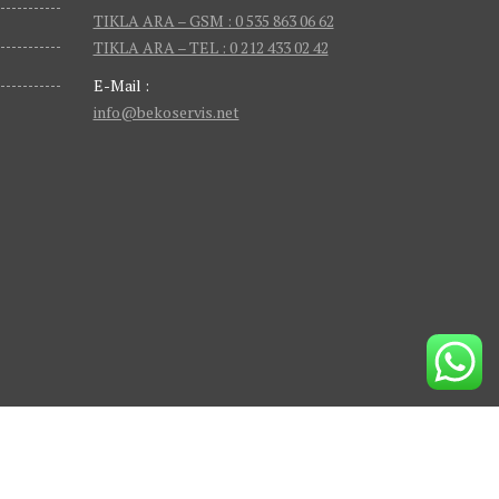
TIKLA ARA – GSM : 0 535 863 06 62
TIKLA ARA – TEL : 0 212 433 02 42
E-Mail :
info@bekoservis.net