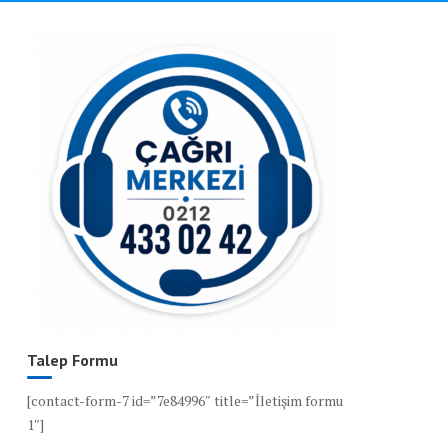
Talep Formu
[contact-form-7 id=”7e84996″ title=”İletişim formu
1″]