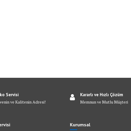
ko Servisi
Kararlı ve Hızlı Çözüm
venin ve Kalitenin Adresi!
Memnun ve Mutlu Müşteri
rvisi
Kurumsal