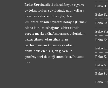
Beko Servis
, ailesi olarak beyaz eşya ve
Beko Bul
ev teknolojileri sektöründe uzun yıllara
Beko Buz
dayanan saha tecrübesiyle, Beko
kullanıcılarının hayatını kolaylaştırmak
Beko Ça
adına kurulmuş bağımsız bir
teknik
Beko Fır
servis
merkezidir. Amacımız, evlerinizin
vazgeçilmezi olan cihazların
Beko Kom
performansını korumak ve olası
Beko Kur
arızalarda en hızlı, en güvenilir
profesyonel desteği sunmaktır.
Devamı
Beko Kur
>>>
Beko Mik
Beko Set
Beko Süp
© Tüm Hakları Saklıdır - BEKO SERVİS