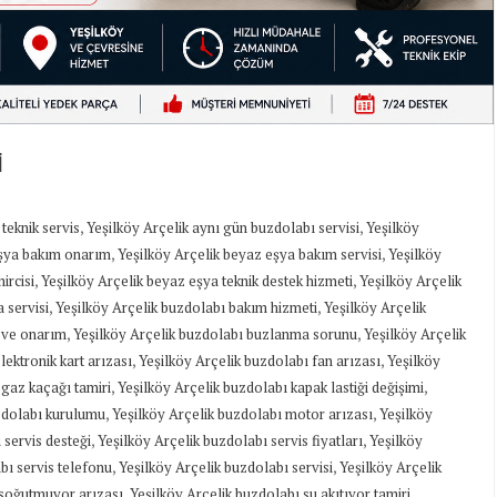
İ
,
,
 teknik servis
Yeşilköy Arçelik aynı gün buzdolabı servisi
Yeşilköy
,
,
eşya bakım onarım
Yeşilköy Arçelik beyaz eşya bakım servisi
Yeşilköy
,
,
ircisi
Yeşilköy Arçelik beyaz eşya teknik destek hizmeti
Yeşilköy Arçelik
,
,
 servisi
Yeşilköy Arçelik buzdolabı bakım hizmeti
Yeşilköy Arçelik
,
,
 ve onarım
Yeşilköy Arçelik buzdolabı buzlanma sorunu
Yeşilköy Arçelik
,
,
lektronik kart arızası
Yeşilköy Arçelik buzdolabı fan arızası
Yeşilköy
,
,
 gaz kaçağı tamiri
Yeşilköy Arçelik buzdolabı kapak lastiği değişimi
,
,
zdolabı kurulumu
Yeşilköy Arçelik buzdolabı motor arızası
Yeşilköy
,
,
 servis desteği
Yeşilköy Arçelik buzdolabı servis fiyatları
Yeşilköy
,
,
bı servis telefonu
Yeşilköy Arçelik buzdolabı servisi
Yeşilköy Arçelik
,
,
 soğutmuyor arızası
Yeşilköy Arçelik buzdolabı su akıtıyor tamiri