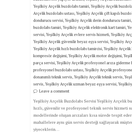
,
Yeşilköy Arçelik buzdolabı tamiri
Yeşilköy Arçelik buzdola
,
Arçelik buzdolabı ustası
Yeşilköy Arçelik çift kapılı buzdo
,
dondurucu servisi
Yeşilköy Arçelik derin dondurucu tamiri
,
,
buzdolabı tamiri
Yeşilköy Arçelik elektronik kart tamiri
Ye
,
,
servisi
Yeşilköy Arçelik evlere servis hizmeti
Yeşilköy Arç
,
Yeşilköy Arçelik güvenilir beyaz eşya servisi
Yeşilköy Arçe
,
Yeşilköy Arçelik hızlı buzdolabı tamircisi
Yeşilköy Arçelik 
,
,
kompresör değişimi
Yeşilköy Arçelik motor değişimi
Yeşil
,
parça servisi
Yeşilköy Arçelik profesyonel arıza giderme 
,
profesyonel buzdolabı ustası
Yeşilköy Arçelik profesyonel
,
,
donanımlı teknik servis
Yeşilköy Arçelik teknik servis
Yeşi
,
,
servis
Yeşilköy Arçelik uzman beyaz eşya servisi
Yeşilköy
Leave a comment
Yeşilköy Arçelik Buzdolabı Servisi Yeşilköy Arçelik b
hızlı, güvenilir ve profesyonel teknik servis hizmeti 
modellerinde oluşan arızaları kısa sürede tespit eder
mahallelere aynı gün servis desteği sağlayarak müşteri
yiyeceklerin…