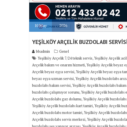
10
May
2026
YEŞİLKÖY ARÇELİK BUZDOLABI SERVİS
bbadmin
Genel
,
Yeşilköy Arçelik 7/24 teknik servis
Yeşilköy Arçelik acil
,
Arçelik bakım ve onarım hizmeti
Yeşilköy Arçelik beyaz 
,
Arçelik beyaz eşya servisi
Yeşilköy Arçelik beyaz eşya tam
,
beyaz eşya uzman servisi
Yeşilköy Arçelik buzdolabı arıza
,
buzdolabı bakım servisi
Yeşilköy Arçelik buzdolabı bakım
,
buzdolabı çalışmıyor sorunu
Yeşilköy Arçelik buzdolabı e
,
Arçelik buzdolabı gaz dolumu
Yeşilköy Arçelik buzdolabı
,
Yeşilköy Arçelik buzdolabı kart tamiri
Yeşilköy Arçelik bu
,
Arçelik buzdolabı motor tamiri
Yeşilköy Arçelik buzdolabı
,
Arçelik buzdolabı servis merkezi
Yeşilköy Arçelik buzdola
,
buzdolabı ses yapıyor arızası
Yeşilköy Arçelik buzdolabı