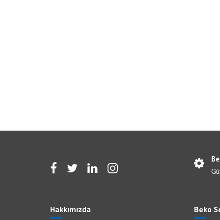
Be
Gü
Hakkımızda
Beko Se