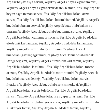
,
,
Arçelik beyaz eşya servisi
Yeşilköy Arçelik beyaz eşya tamircisi
,
Yeşilköy Arçelik beyaz eşya teknik destek hizmeti
Yeşilköy Arçelik
,
beyaz eşya uzman servisi
Yeşilköy Arçelik buzdolabı arıza
,
,
servisi
Yeşilköy Arçelik buzdolabı bakım hizmeti
Yeşilköy Arçelik
,
buzdolabı bakım servisi
Yeşilköy Arçelik buzdolabı bakım ve
,
,
onarım
Yeşilköy Arçelik buzdolabı buzlanma sorunu
Yeşilköy
,
Arçelik buzdolabı çalışmıyor sorunu
Yeşilköy Arçelik buzdolabı
,
,
elektronik kart arızası
Yeşilköy Arçelik buzdolabı fan arızası
,
Yeşilköy Arçelik buzdolabı gaz dolumu
Yeşilköy Arçelik
,
buzdolabı gaz kaçağı tamiri
Yeşilköy Arçelik buzdolabı kapak
,
,
lastiği değişimi
Yeşilköy Arçelik buzdolabı kart tamiri
Yeşilköy
,
Arçelik buzdolabı kurulumu
Yeşilköy Arçelik buzdolabı motor
,
,
arızası
Yeşilköy Arçelik buzdolabı motor tamiri
Yeşilköy Arçelik
,
buzdolabı servis desteği
Yeşilköy Arçelik buzdolabı servis
,
,
fiyatları
Yeşilköy Arçelik buzdolabı servis merkezi
Yeşilköy
,
Arçelik buzdolabı servis telefonu
Yeşilköy Arçelik buzdolabı
,
,
servisi
Yeşilköy Arçelik buzdolabı ses yapıyor arızası
Yeşilköy
,
Arçelik buzdolabı soğutmuyor arızası
Yeşilköy Arçelik buzdolabı
,
,
su akıtıyor tamiri
Yeşilköy Arçelik buzdolabı tamiri
Yeşilköy