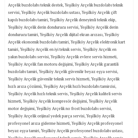
,
Arçelik buzdolabı teknik destek
Yeşilköy Arçelik buzdolabı teknik
,
,
servisi
Yeşilköy Arçelik buzdolabı ustası
Yeşilköy Arçelik çift
,
,
kapılı buzdolabı tamiri
Yeşilköy Arçelik deneyimli teknik ekip
,
Yeşilköy Arçelik derin dondurucu servisi
Yeşilköy Arçelik derin
,
,
dondurucu tamiri
Yeşilköy Arçelik dijital ekran arızası
Yeşilköy
,
Arçelik ekonomik buzdolabı tamiri
Yeşilköy Arçelik elektronik kart
,
,
tamiri
Yeşilköy Arçelik en iyi teknik servis
Yeşilköy Arçelik en
,
,
yakın buzdolabı servisi
Yeşilköy Arçelik evlere servis hizmeti
,
Yeşilköy Arçelik fan motoru değişimi
Yeşilköy Arçelik garantili
,
,
buzdolabı tamiri
Yeşilköy Arçelik güvenilir beyaz eşya servisi
,
Yeşilköy Arçelik güvenilir teknik servis hizmeti
Yeşilköy Arçelik
,
,
hızlı arıza çözümü
Yeşilköy Arçelik hızlı buzdolabı tamircisi
,
Yeşilköy Arçelik hızlı teknik servis
Yeşilköy Arçelik kaliteli servis
,
,
hizmeti
Yeşilköy Arçelik kompresör değişimi
Yeşilköy Arçelik
,
,
motor değişimi
Yeşilköy Arçelik no frost buzdolabı servisi
,
Yeşilköy Arçelik orijinal yedek parça servisi
Yeşilköy Arçelik
,
profesyonel arıza giderme hizmeti
Yeşilköy Arçelik profesyonel
,
,
beyaz eşya tamiri
Yeşilköy Arçelik profesyonel buzdolabı ustası
,