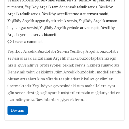
Yeşilköy Arçelik profesyonel teknik servis
Yeşilköy Arçelik servis
,
,
numarası
Yeşilköy Arçelik tam donanımlı teknik servis
Yeşilköy
,
,
Arçelik teknik servis
Yeşilköy Arçelik termostat arızası tamiri
,
Yeşilköy Arçelik uygun fiyatlı teknik servis
Yeşilköy Arçelik uzman
,
,
beyaz eşya servisi
Yeşilköy Arçelik yerinde arıza tespiti
Yeşilköy
Arçelik yerinde servis hizmeti
Leave a comment
Yeşilköy Arçelik Buzdolabı Servisi Yeşilköy Arçelik buzdolabı
servisi olarak arızalanan Arçelik marka buzdolaplarınız için
hızlı, güvenilir ve profesyonel teknik servis hizmeti sunuyoruz.
Deneyimli teknik ekibimiz, tüm Arçelik buzdolabı modellerinde
oluşan arızaları kısa sürede tespit ederek kalıcı çözümler
üretmektedir. Yeşilköy ve çevresindeki tüm mahallelere aynı
gün servis desteği sağlayarak müşterilerimizin mağduriyetini en
aza indiriyoruz. Buzdolapları, yiyeceklerin…
Devamı