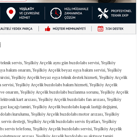
İ
,
,
 teknik servis
Yeşilköy Arçelik aynı gün buzdolabı servisi
Yeşilköy
,
,
eşya bakım onarım
Yeşilköy Arçelik beyaz eşya bakım servisi
Yeşilköy
,
,
ircisi
Yeşilköy Arçelik beyaz eşya teknik destek hizmeti
Yeşilköy Arçelik
,
,
 servisi
Yeşilköy Arçelik buzdolabı bakım hizmeti
Yeşilköy Arçelik
,
,
 ve onarım
Yeşilköy Arçelik buzdolabı buzlanma sorunu
Yeşilköy Arçelik
,
,
lektronik kart arızası
Yeşilköy Arçelik buzdolabı fan arızası
Yeşilköy
,
,
 gaz kaçağı tamiri
Yeşilköy Arçelik buzdolabı kapak lastiği değişimi
,
,
zdolabı kurulumu
Yeşilköy Arçelik buzdolabı motor arızası
Yeşilköy
,
,
 servis desteği
Yeşilköy Arçelik buzdolabı servis fiyatları
Yeşilköy
,
,
bı servis telefonu
Yeşilköy Arçelik buzdolabı servisi
Yeşilköy Arçelik
,
,
 soğutmuyor arızası
Yeşilköy Arçelik buzdolabı su akıtıyor tamiri