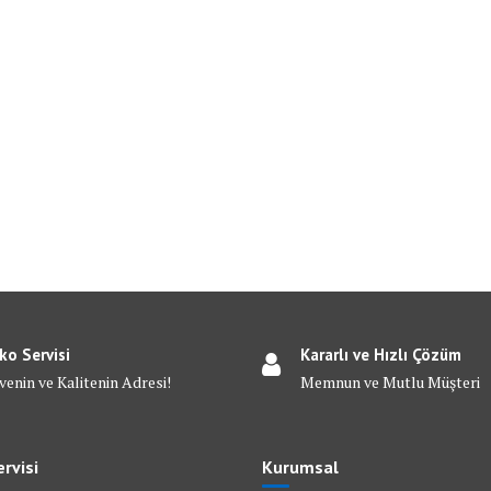
ko Servisi
Kararlı ve Hızlı Çözüm
venin ve Kalitenin Adresi!
Memnun ve Mutlu Müşteri
rvisi
Kurumsal