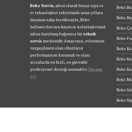
Beko Servis
, ailesi olarak beyaz eşya ve
Beko Bul
ev teknolojileri sektöründe uzun yıllara
Beko Buz
dayanan saha tecrübesiyle, Beko
kullanıcılarının hayatını kolaylaştırmak
Beko Ça
adına kurulmuş bağımsız bir
teknik
Beko Fır
servis
merkezidir. Amacımız, evlerinizin
vazgeçilmezi olan cihazların
Beko Kom
performansını korumak ve olası
Beko Kur
arızalarda en hızlı, en güvenilir
profesyonel desteği sunmaktır.
Devamı
Beko Kur
>>>
Beko Mik
Beko Set
Beko Süp
© Tüm Hakları Saklıdır - BEKO SERVİS