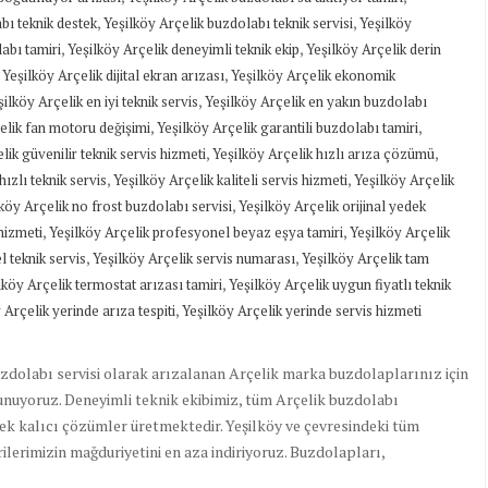
,
,
bı teknik destek
Yeşilköy Arçelik buzdolabı teknik servisi
Yeşilköy
,
,
labı tamiri
Yeşilköy Arçelik deneyimli teknik ekip
Yeşilköy Arçelik derin
,
,
Yeşilköy Arçelik dijital ekran arızası
Yeşilköy Arçelik ekonomik
,
şilköy Arçelik en iyi teknik servis
Yeşilköy Arçelik en yakın buzdolabı
,
,
elik fan motoru değişimi
Yeşilköy Arçelik garantili buzdolabı tamiri
,
,
lik güvenilir teknik servis hizmeti
Yeşilköy Arçelik hızlı arıza çözümü
,
,
hızlı teknik servis
Yeşilköy Arçelik kaliteli servis hizmeti
Yeşilköy Arçelik
,
köy Arçelik no frost buzdolabı servisi
Yeşilköy Arçelik orijinal yedek
,
,
hizmeti
Yeşilköy Arçelik profesyonel beyaz eşya tamiri
Yeşilköy Arçelik
,
,
 teknik servis
Yeşilköy Arçelik servis numarası
Yeşilköy Arçelik tam
,
lköy Arçelik termostat arızası tamiri
Yeşilköy Arçelik uygun fiyatlı teknik
,
 Arçelik yerinde arıza tespiti
Yeşilköy Arçelik yerinde servis hizmeti
uzdolabı servisi olarak arızalanan Arçelik marka buzdolaplarınız için
sunuyoruz. Deneyimli teknik ekibimiz, tüm Arçelik buzdolabı
ek kalıcı çözümler üretmektedir. Yeşilköy ve çevresindeki tüm
lerimizin mağduriyetini en aza indiriyoruz. Buzdolapları,