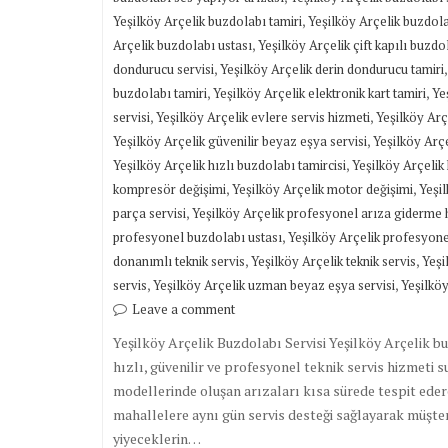
,
Yeşilköy Arçelik buzdolabı tamiri
Yeşilköy Arçelik buzdola
,
Arçelik buzdolabı ustası
Yeşilköy Arçelik çift kapılı buzdo
,
dondurucu servisi
Yeşilköy Arçelik derin dondurucu tamiri
,
,
buzdolabı tamiri
Yeşilköy Arçelik elektronik kart tamiri
Ye
,
,
servisi
Yeşilköy Arçelik evlere servis hizmeti
Yeşilköy Arç
,
Yeşilköy Arçelik güvenilir beyaz eşya servisi
Yeşilköy Arçe
,
Yeşilköy Arçelik hızlı buzdolabı tamircisi
Yeşilköy Arçelik 
,
,
kompresör değişimi
Yeşilköy Arçelik motor değişimi
Yeşil
,
parça servisi
Yeşilköy Arçelik profesyonel arıza giderme 
,
profesyonel buzdolabı ustası
Yeşilköy Arçelik profesyonel
,
,
donanımlı teknik servis
Yeşilköy Arçelik teknik servis
Yeşi
,
,
servis
Yeşilköy Arçelik uzman beyaz eşya servisi
Yeşilköy
Leave a comment
Yeşilköy Arçelik Buzdolabı Servisi Yeşilköy Arçelik b
hızlı, güvenilir ve profesyonel teknik servis hizmeti 
modellerinde oluşan arızaları kısa sürede tespit eder
mahallelere aynı gün servis desteği sağlayarak müşteri
yiyeceklerin…