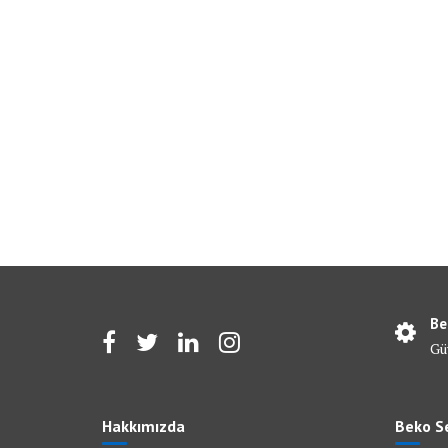
Be
Gü
Hakkımızda
Beko Se