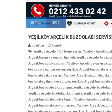
10
May
2026
YEŞİLKÖY ARÇELİK BUZDOLABI SERVİS
bbadmin
Genel
,
Yeşilköy Arçelik 7/24 teknik servis
Yeşilköy Arçelik acil
,
Arçelik bakım ve onarım hizmeti
Yeşilköy Arçelik beyaz 
,
Arçelik beyaz eşya servisi
Yeşilköy Arçelik beyaz eşya tam
,
beyaz eşya uzman servisi
Yeşilköy Arçelik buzdolabı arıza
,
buzdolabı bakım servisi
Yeşilköy Arçelik buzdolabı bakım
,
buzdolabı çalışmıyor sorunu
Yeşilköy Arçelik buzdolabı e
,
Arçelik buzdolabı gaz dolumu
Yeşilköy Arçelik buzdolabı
,
Yeşilköy Arçelik buzdolabı kart tamiri
Yeşilköy Arçelik bu
,
Arçelik buzdolabı motor tamiri
Yeşilköy Arçelik buzdolabı
,
Arçelik buzdolabı servis merkezi
Yeşilköy Arçelik buzdola
,
buzdolabı ses yapıyor arızası
Yeşilköy Arçelik buzdolabı