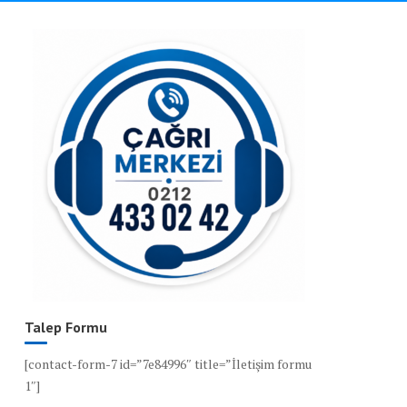
Talep Formu
[contact-form-7 id=”7e84996″ title=”İletişim formu
1″]