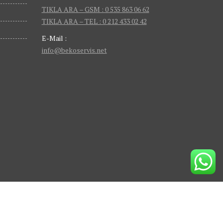
TIKLA ARA – GSM : 0 535 863 06 62
TIKLA ARA – TEL : 0 212 433 02 42
E-Mail :
info@bekoservis.net