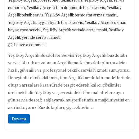
Yeşilköy Arçelik profesyonel teknik servis
Yeşilköy Arçelik servis
,
,
numarası
Yeşilköy Arçelik tam donanımlı teknik servis
Yeşilköy
,
,
Arçelik teknik servis
Yeşilköy Arçelik termostat arızası tamiri
,
Yeşilköy Arçelik uygun fiyatlı teknik servis
Yeşilköy Arçelik uzman
,
,
beyaz eşya servisi
Yeşilköy Arçelik yerinde arıza tespiti
Yeşilköy
Arçelik yerinde servis hizmeti
Leave a comment
Yeşilköy Arçelik Buzdolabı Servisi Yeşilköy Arçelik buzdolabı
servisi olarak arızalanan Arçelik marka buzdolaplarınız için
hızlı, güvenilir ve profesyonel teknik servis hizmeti sunuyoruz.
Deneyimli teknik ekibimiz, tüm Arçelik buzdolabı modellerinde
oluşan arızaları kısa sürede tespit ederek kalıcı çözümler
üretmektedir. Yeşilköy ve çevresindeki tüm mahallelere aynı
gün servis desteği sağlayarak müşterilerimizin mağduriyetini en
aza indiriyoruz. Buzdolapları, yiyeceklerin…
Devamı