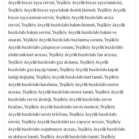
,
,
Arçelik beyaz eşya servisi
Yeşilköy Arçelik beyaz eşya tamircisi
,
Yeşilköy Arçelik beyaz eşya teknik destek hizmeti
Yeşilköy Arçelik
,
beyaz eşya uzman servisi
Yeşilköy Arçelik buzdolabı arıza
,
,
servisi
Yeşilköy Arçelik buzdolabı bakım hizmeti
Yeşilköy Arçelik
,
buzdolabı bakım servisi
Yeşilköy Arçelik buzdolabı bakım ve
,
,
onarım
Yeşilköy Arçelik buzdolabı buzlanma sorunu
Yeşilköy
,
Arçelik buzdolabı çalışmıyor sorunu
Yeşilköy Arçelik buzdolabı
,
,
elektronik kart arızası
Yeşilköy Arçelik buzdolabı fan arızası
,
Yeşilköy Arçelik buzdolabı gaz dolumu
Yeşilköy Arçelik
,
buzdolabı gaz kaçağı tamiri
Yeşilköy Arçelik buzdolabı kapak
,
,
lastiği değişimi
Yeşilköy Arçelik buzdolabı kart tamiri
Yeşilköy
,
Arçelik buzdolabı kurulumu
Yeşilköy Arçelik buzdolabı motor
,
,
arızası
Yeşilköy Arçelik buzdolabı motor tamiri
Yeşilköy Arçelik
,
buzdolabı servis desteği
Yeşilköy Arçelik buzdolabı servis
,
,
fiyatları
Yeşilköy Arçelik buzdolabı servis merkezi
Yeşilköy
,
Arçelik buzdolabı servis telefonu
Yeşilköy Arçelik buzdolabı
,
,
servisi
Yeşilköy Arçelik buzdolabı ses yapıyor arızası
Yeşilköy
,
Arçelik buzdolabı soğutmuyor arızası
Yeşilköy Arçelik buzdolabı
,
,
su akıtıyor tamiri
Yeşilköy Arçelik buzdolabı tamiri
Yeşilköy