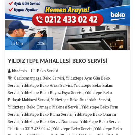
13
Mar
2026
YILDIZTEPE MAHALLESİ BEKO SERVİSİ
bbadmin
Beko Servisi
,
Gaziosmanpaşa Beko Servisi
Yıldıztepe Aynı Gün Beko
,
,
Servisi
Yıldıztepe Beko Arıza Servisi
Yıldıztepe Beko Bakım
,
,
Servisi
Yıldıztepe Beko Beyaz Eşya Servisi
Yıldıztepe Beko
,
,
Bulaşık Makinesi Servisi
Yıldıztepe Beko Buzdolabı Servisi
,
Yıldıztepe Beko Çamaşır Makinesi Servisi
Yıldıztepe Beko Fırın
,
,
Servisi
Yıldıztepe Beko Klima Servisi
Yıldıztepe Beko Onarım
,
,
Servisi
Yıldıztepe Beko Servis Numarası
Yıldıztepe Beko Servis
,
,
Telefonu 0212 433 02 42
Yıldıztepe Beko Servisi
Yıldıztepe Beko