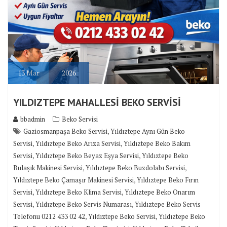
13
Mar
2026
YILDIZTEPE MAHALLESİ BEKO SERVİSİ
bbadmin
Beko Servisi
,
Gaziosmanpaşa Beko Servisi
Yıldıztepe Aynı Gün Beko
,
,
Servisi
Yıldıztepe Beko Arıza Servisi
Yıldıztepe Beko Bakım
,
,
Servisi
Yıldıztepe Beko Beyaz Eşya Servisi
Yıldıztepe Beko
,
,
Bulaşık Makinesi Servisi
Yıldıztepe Beko Buzdolabı Servisi
,
Yıldıztepe Beko Çamaşır Makinesi Servisi
Yıldıztepe Beko Fırın
,
,
Servisi
Yıldıztepe Beko Klima Servisi
Yıldıztepe Beko Onarım
,
,
Servisi
Yıldıztepe Beko Servis Numarası
Yıldıztepe Beko Servis
,
,
Telefonu 0212 433 02 42
Yıldıztepe Beko Servisi
Yıldıztepe Beko