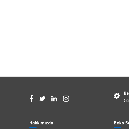
Be
Gü
Hakkımızda
Beko Se