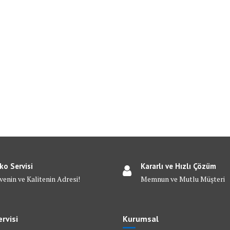
ko Servisi
Kararlı ve Hızlı Çözüm
venin ve Kalitenin Adresi!
Memnun ve Mutlu Müşteri
rvisi
Kurumsal