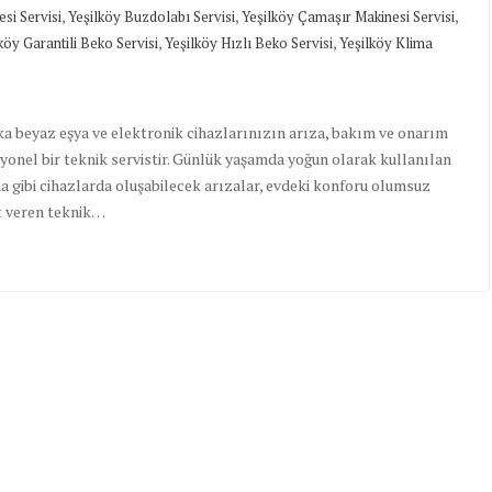
,
,
,
si Servisi
Yeşilköy Buzdolabı Servisi
Yeşilköy Çamaşır Makinesi Servisi
,
,
köy Garantili Beko Servisi
Yeşilköy Hızlı Beko Servisi
Yeşilköy Klima
ka beyaz eşya ve elektronik cihazlarınızın arıza, bakım ve onarım
syonel bir teknik servistir. Günlük yaşamda yoğun olarak kullanılan
a gibi cihazlarda oluşabilecek arızalar, evdeki konforu olumsuz
et veren teknik…