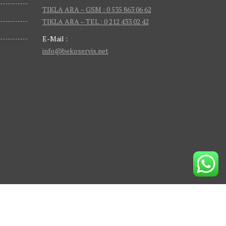
TIKLA ARA – GSM : 0 535 863 06 62
TIKLA ARA – TEL : 0 212 433 02 42
E-Mail :
info@bekoservis.net