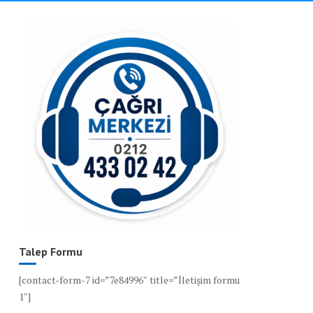
Talep Formu
[contact-form-7 id=”7e84996″ title=”İletişim formu
1″]