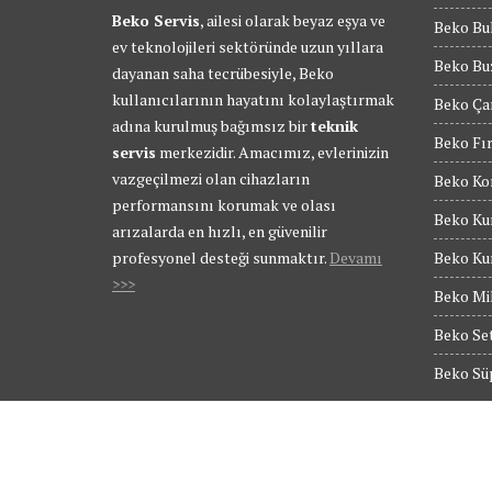
Beko Servis
, ailesi olarak beyaz eşya ve
Beko Bul
ev teknolojileri sektöründe uzun yıllara
Beko Buz
dayanan saha tecrübesiyle, Beko
kullanıcılarının hayatını kolaylaştırmak
Beko Ça
adına kurulmuş bağımsız bir
teknik
Beko Fır
servis
merkezidir. Amacımız, evlerinizin
vazgeçilmezi olan cihazların
Beko Kom
performansını korumak ve olası
Beko Kur
arızalarda en hızlı, en güvenilir
profesyonel desteği sunmaktır.
Devamı
Beko Kur
>>>
Beko Mik
Beko Set
Beko Süp
© Tüm Hakları Saklıdır - BEKO SERVİS