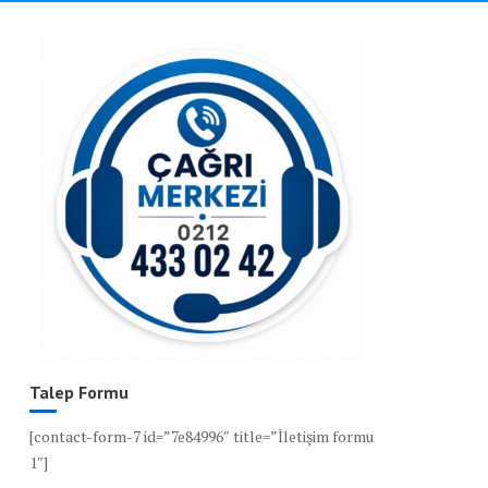
Talep Formu
[contact-form-7 id=”7e84996″ title=”İletişim formu
1″]