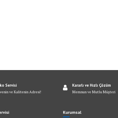
ko Servisi
Kararlı ve Hızlı Çözüm
venin ve Kalitenin Adresi!
Memnun ve Mutlu Müşteri
rvisi
Kurumsal