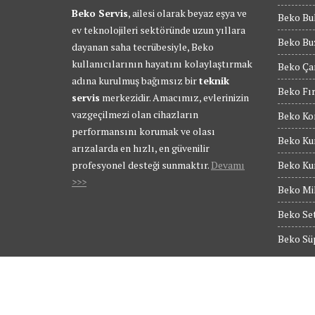
Beko Servis
, ailesi olarak beyaz eşya ve
Beko Bul
ev teknolojileri sektöründe uzun yıllara
Beko Buz
dayanan saha tecrübesiyle, Beko
kullanıcılarının hayatını kolaylaştırmak
Beko Ça
adına kurulmuş bağımsız bir
teknik
Beko Fır
servis
merkezidir. Amacımız, evlerinizin
vazgeçilmezi olan cihazların
Beko Kom
performansını korumak ve olası
Beko Kur
arızalarda en hızlı, en güvenilir
profesyonel desteği sunmaktır.
Devamı
Beko Kur
>>>
Beko Mik
Beko Set
Beko Süp
© Tüm Hakları Saklıdır - BEKO SERVİS