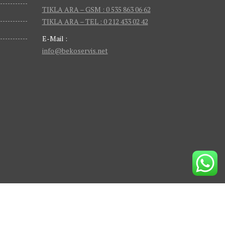
TIKLA ARA – GSM : 0 535 863 06 62
TIKLA ARA – TEL : 0 212 433 02 42
E-Mail :
info@bekoservis.net