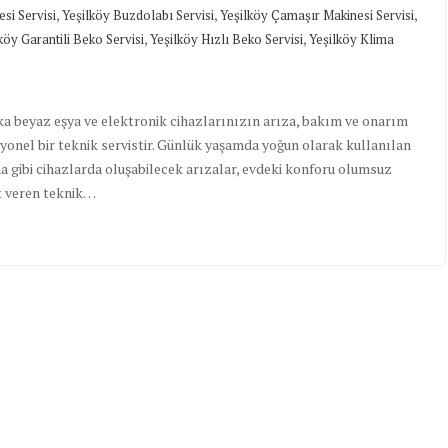
,
,
,
si Servisi
Yeşilköy Buzdolabı Servisi
Yeşilköy Çamaşır Makinesi Servisi
,
,
köy Garantili Beko Servisi
Yeşilköy Hızlı Beko Servisi
Yeşilköy Klima
ka beyaz eşya ve elektronik cihazlarınızın arıza, bakım ve onarım
syonel bir teknik servistir. Günlük yaşamda yoğun olarak kullanılan
a gibi cihazlarda oluşabilecek arızalar, evdeki konforu olumsuz
et veren teknik…