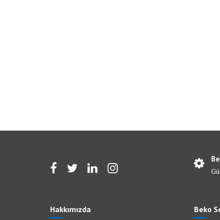
Be
Gü
Hakkımızda
Beko Se