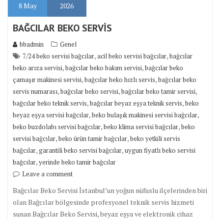
8
May
2026
BAĞCILAR BEKO SERVİS
bbadmin
Genel
,
,
7/24 beko servisi bağcılar
acil beko servisi bağcılar
bağcılar
,
,
beko arıza servisi
bağcılar beko bakım servisi
bağcılar beko
,
,
çamaşır makinesi servisi
bağcılar beko hızlı servis
bağcılar beko
,
,
,
servis numarası
bağcılar beko servisi
bağcılar beko tamir servisi
,
,
bağcılar beko teknik servis
bağcılar beyaz eşya teknik servis
beko
,
,
beyaz eşya servisi bağcılar
beko bulaşık makinesi servisi bağcılar
,
,
beko buzdolabı servisi bağcılar
beko klima servisi bağcılar
beko
,
,
servisi bağcılar
beko ürün tamir bağcılar
beko yetkili servis
,
,
bağcılar
garantili beko servisi bağcılar
uygun fiyatlı beko servisi
,
bağcılar
yerinde beko tamir bağcılar
Leave a comment
Bağcılar Beko Servisi İstanbul’un yoğun nüfuslu ilçelerinden biri
olan Bağcılar bölgesinde profesyonel teknik servis hizmeti
sunan Bağcılar Beko Servisi, beyaz eşya ve elektronik cihaz