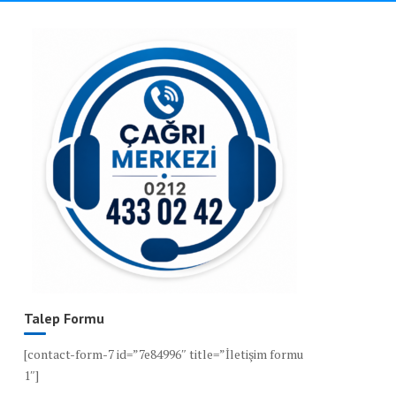
Talep Formu
[contact-form-7 id=”7e84996″ title=”İletişim formu
1″]