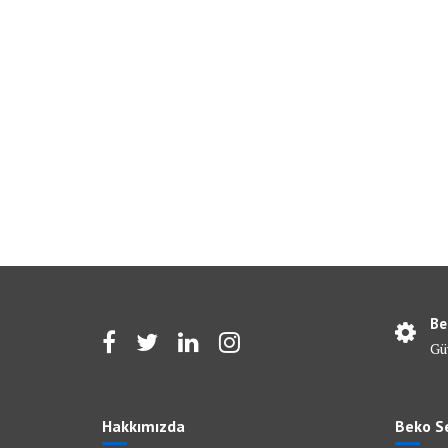
Be
Gü
Hakkımızda
Beko Se