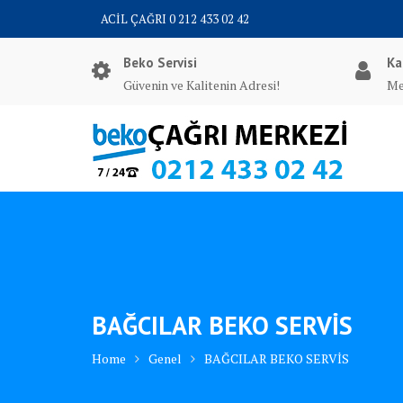
Skip
ACİL ÇAĞRI 0 212 433 02 42
to
content
Beko Servisi
Ka
Güvenin ve Kalitenin Adresi!
Me
BAĞCILAR BEKO SERVİS
Home
Genel
BAĞCILAR BEKO SERVİS