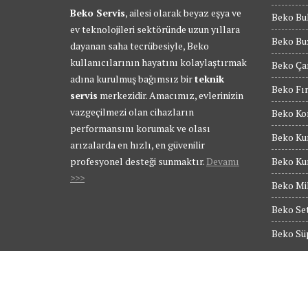
Beko Servis
, ailesi olarak beyaz eşya ve
Beko Bul
ev teknolojileri sektöründe uzun yıllara
Beko Buz
dayanan saha tecrübesiyle, Beko
kullanıcılarının hayatını kolaylaştırmak
Beko Ça
adına kurulmuş bağımsız bir
teknik
Beko Fır
servis
merkezidir. Amacımız, evlerinizin
vazgeçilmezi olan cihazların
Beko Kom
performansını korumak ve olası
Beko Kur
arızalarda en hızlı, en güvenilir
profesyonel desteği sunmaktır.
Devamı
Beko Kur
>>>
Beko Mik
Beko Set
Beko Süp
© Tüm Hakları Saklıdır - BEKO SERVİS