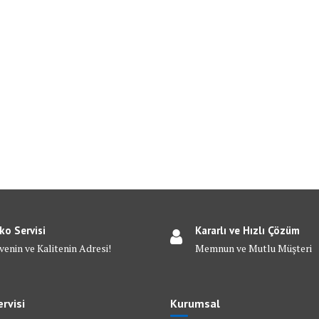
ko Servisi
Kararlı ve Hızlı Çözüm
venin ve Kalitenin Adresi!
Memnun ve Mutlu Müşteri
rvisi
Kurumsal