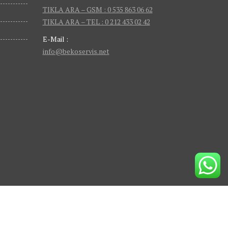
TIKLA ARA – GSM : 0 535 863 06 62
TIKLA ARA – TEL : 0 212 433 02 42
E-Mail :
info@bekoservis.net