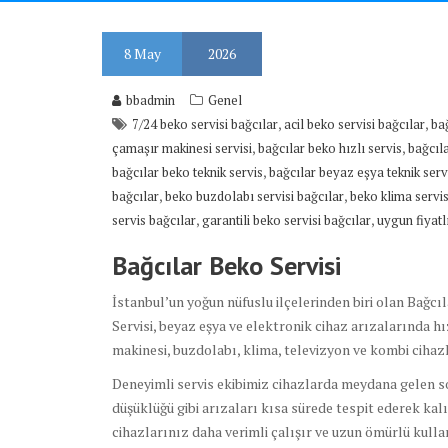
8
May
2026
bbadmin
Genel
,
,
7/24 beko servisi bağcılar
acil beko servisi bağcılar
bağ
,
,
çamaşır makinesi servisi
bağcılar beko hızlı servis
bağcıl
,
bağcılar beko teknik servis
bağcılar beyaz eşya teknik serv
,
,
bağcılar
beko buzdolabı servisi bağcılar
beko klima servis
,
,
servis bağcılar
garantili beko servisi bağcılar
uygun fiyatl
Bağcılar Beko Servisi
İstanbul’un yoğun nüfuslu ilçelerinden biri olan
Bağcıl
Servisi, beyaz eşya ve elektronik cihaz arızalarında 
makinesi, buzdolabı, klima, televizyon ve kombi cihaz
Deneyimli servis ekibimiz cihazlarda meydana gelen
düşüklüğü gibi arızaları kısa sürede tespit ederek ka
cihazlarınız daha verimli çalışır ve uzun ömürlü kulla