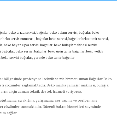
,
,
cılar beko arıza servisi
bağcılar beko bakım servisi
bağcılar beko
,
,
,
ar beko servis numarası
bağcılar beko servisi
bağcılar beko tamir servisi
,
,
is
beko beyaz eşya servisi bağcılar
beko bulaşık makinesi servisi
,
,
,
i bağcılar
beko servisi bağcılar
beko ürün tamir bağcılar
beko yetkili
,
ı beko servisi bağcılar
yerinde beko tamir bağcılar
ar
bölgesinde profesyonel teknik servis hizmeti sunan Bağcılar Beko
hızlı çözümler sağlamaktadır. Beko marka çamaşır makinesi, bulaşık
larınız için uzman teknik destek hizmeti veriyoruz.
 soğutmama, su akıtma, çalışmama, ses yapma ve performans
lıcı çözümler sunmaktadır. Düzenli bakım hizmetleri sayesinde
nım sağlar.