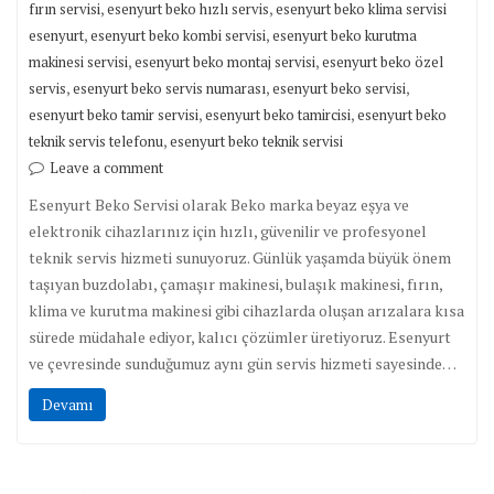
,
,
fırın servisi
esenyurt beko hızlı servis
esenyurt beko klima servisi
,
,
esenyurt
esenyurt beko kombi servisi
esenyurt beko kurutma
,
,
makinesi servisi
esenyurt beko montaj servisi
esenyurt beko özel
,
,
,
servis
esenyurt beko servis numarası
esenyurt beko servisi
,
,
esenyurt beko tamir servisi
esenyurt beko tamircisi
esenyurt beko
,
teknik servis telefonu
esenyurt beko teknik servisi
Leave a comment
Esenyurt Beko Servisi olarak Beko marka beyaz eşya ve
elektronik cihazlarınız için hızlı, güvenilir ve profesyonel
teknik servis hizmeti sunuyoruz. Günlük yaşamda büyük önem
taşıyan buzdolabı, çamaşır makinesi, bulaşık makinesi, fırın,
klima ve kurutma makinesi gibi cihazlarda oluşan arızalara kısa
sürede müdahale ediyor, kalıcı çözümler üretiyoruz. Esenyurt
ve çevresinde sunduğumuz aynı gün servis hizmeti sayesinde…
Devamı