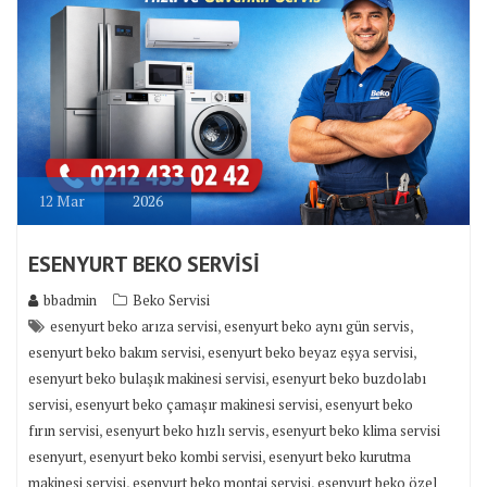
12
Mar
2026
ESENYURT BEKO SERVİSİ
bbadmin
Beko Servisi
,
,
esenyurt beko arıza servisi
esenyurt beko aynı gün servis
,
,
esenyurt beko bakım servisi
esenyurt beko beyaz eşya servisi
,
esenyurt beko bulaşık makinesi servisi
esenyurt beko buzdolabı
,
,
servisi
esenyurt beko çamaşır makinesi servisi
esenyurt beko
,
,
fırın servisi
esenyurt beko hızlı servis
esenyurt beko klima servisi
,
,
esenyurt
esenyurt beko kombi servisi
esenyurt beko kurutma
,
,
makinesi servisi
esenyurt beko montaj servisi
esenyurt beko özel