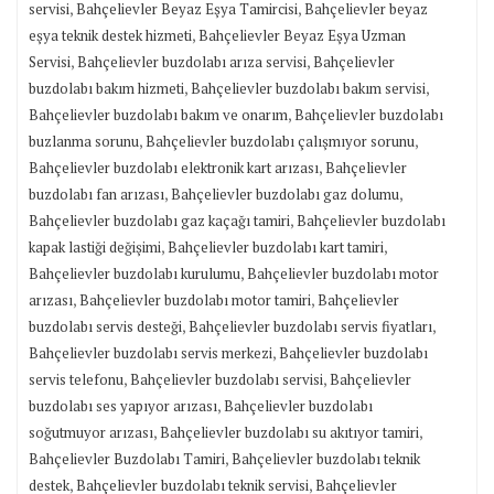
,
,
servisi
Bahçelievler Beyaz Eşya Tamircisi
Bahçelievler beyaz
,
eşya teknik destek hizmeti
Bahçelievler Beyaz Eşya Uzman
,
,
Servisi
Bahçelievler buzdolabı arıza servisi
Bahçelievler
,
,
buzdolabı bakım hizmeti
Bahçelievler buzdolabı bakım servisi
,
Bahçelievler buzdolabı bakım ve onarım
Bahçelievler buzdolabı
,
,
buzlanma sorunu
Bahçelievler buzdolabı çalışmıyor sorunu
,
Bahçelievler buzdolabı elektronik kart arızası
Bahçelievler
,
,
buzdolabı fan arızası
Bahçelievler buzdolabı gaz dolumu
,
Bahçelievler buzdolabı gaz kaçağı tamiri
Bahçelievler buzdolabı
,
,
kapak lastiği değişimi
Bahçelievler buzdolabı kart tamiri
,
Bahçelievler buzdolabı kurulumu
Bahçelievler buzdolabı motor
,
,
arızası
Bahçelievler buzdolabı motor tamiri
Bahçelievler
,
,
buzdolabı servis desteği
Bahçelievler buzdolabı servis fiyatları
,
Bahçelievler buzdolabı servis merkezi
Bahçelievler buzdolabı
,
,
servis telefonu
Bahçelievler buzdolabı servisi
Bahçelievler
,
buzdolabı ses yapıyor arızası
Bahçelievler buzdolabı
,
,
soğutmuyor arızası
Bahçelievler buzdolabı su akıtıyor tamiri
,
Bahçelievler Buzdolabı Tamiri
Bahçelievler buzdolabı teknik
,
,
destek
Bahçelievler buzdolabı teknik servisi
Bahçelievler