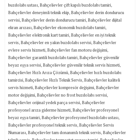
,
,
buzdolabı ustası
Bahçelievler çift kapılı buzdolabı tamiri
,
Bahçelievler deneyimli teknik ekip
Bahçelievler derin dondurucu
,
,
servisi
Bahçelievler derin dondurucu tamiri
Bahçelievler dijital
,
,
ekran arızası
Bahçelievler ekonomik buzdolabı tamiri
,
Bahçelievler elektronik kart tamiri
Bahçelievler en iyi teknik
,
,
servis
Bahçelievler en yakın buzdolabı servisi
Bahçelievler
,
,
evlere servis hizmeti
Bahçelievler fan motoru değişimi
,
Bahçelievler garantili buzdolabı tamiri
Bahçelievler güvenilir
,
,
beyaz eşya servisi
Bahçelievler güvenilir teknik servis hizmeti
,
Bahçelievler Hızlı Arıza Çözümü
Bahçelievler hızlı buzdolabı
,
,
tamircisi
Bahçelievler Hızlı Teknik Servis
Bahçelievler kaliteli
,
,
servis hizmeti
Bahçelievler kompresör değişimi
Bahçelievler
,
,
motor değişimi
Bahçelievler no frost buzdolabı servisi
,
Bahçelievler orijinal yedek parça servisi
Bahçelievler
,
profesyonel arıza giderme hizmeti
Bahçelievler profesyonel
,
,
beyaz eşya tamiri
Bahçelievler profesyonel buzdolabı ustası
,
Bahçelievler profesyonel teknik servis
Bahçelievler Servis
,
,
Numarası
Bahçelievler tam donanımlı teknik servis
Bahçelievler
,
,