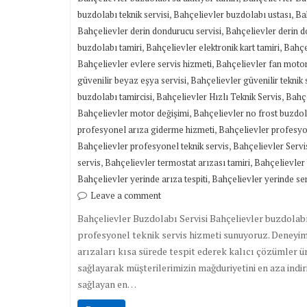
,
,
buzdolabı teknik servisi
Bahçelievler buzdolabı ustası
Bah
,
Bahçelievler derin dondurucu servisi
Bahçelievler derin d
,
,
buzdolabı tamiri
Bahçelievler elektronik kart tamiri
Bahçel
,
Bahçelievler evlere servis hizmeti
Bahçelievler fan motor
,
güvenilir beyaz eşya servisi
Bahçelievler güvenilir teknik 
,
,
buzdolabı tamircisi
Bahçelievler Hızlı Teknik Servis
Bahçe
,
Bahçelievler motor değişimi
Bahçelievler no frost buzdol
,
profesyonel arıza giderme hizmeti
Bahçelievler profesyo
,
Bahçelievler profesyonel teknik servis
Bahçelievler Serv
,
,
servis
Bahçelievler termostat arızası tamiri
Bahçelievler 
,
Bahçelievler yerinde arıza tespiti
Bahçelievler yerinde ser
Leave a comment
Bahçelievler Buzdolabı Servisi Bahçelievler buzdolabı 
profesyonel teknik servis hizmeti sunuyoruz. Deneyi
arızaları kısa sürede tespit ederek kalıcı çözümler ü
sağlayarak müşterilerimizin mağduriyetini en aza indi
sağlayan en…