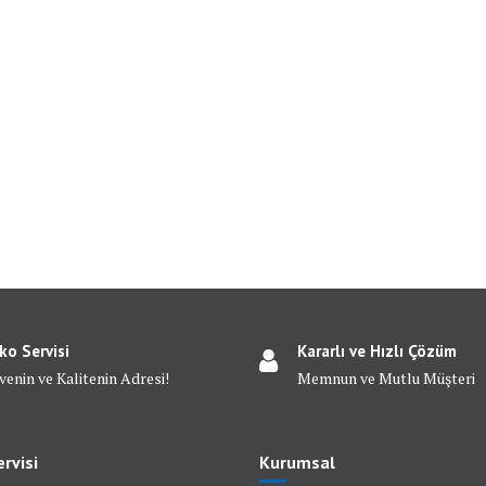
ko Servisi
Kararlı ve Hızlı Çözüm
venin ve Kalitenin Adresi!
Memnun ve Mutlu Müşteri
rvisi
Kurumsal