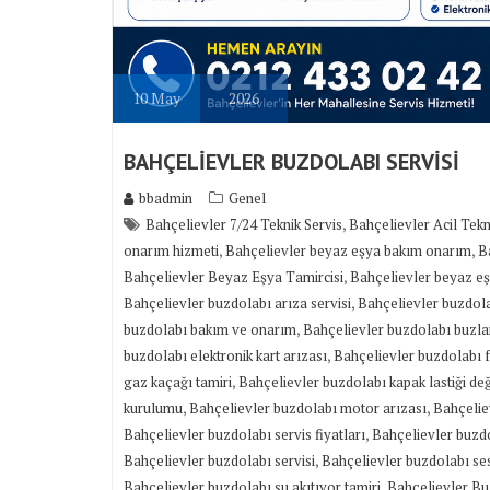
10
May
2026
BAHÇELİEVLER BUZDOLABI SERVİSİ
bbadmin
Genel
,
Bahçelievler 7/24 Teknik Servis
Bahçelievler Acil Tekn
,
,
onarım hizmeti
Bahçelievler beyaz eşya bakım onarım
B
,
Bahçelievler Beyaz Eşya Tamircisi
Bahçelievler beyaz eş
,
Bahçelievler buzdolabı arıza servisi
Bahçelievler buzdol
,
buzdolabı bakım ve onarım
Bahçelievler buzdolabı buzl
,
buzdolabı elektronik kart arızası
Bahçelievler buzdolabı f
,
gaz kaçağı tamiri
Bahçelievler buzdolabı kapak lastiği değ
,
,
kurulumu
Bahçelievler buzdolabı motor arızası
Bahçelie
,
Bahçelievler buzdolabı servis fiyatları
Bahçelievler buzdo
,
Bahçelievler buzdolabı servisi
Bahçelievler buzdolabı ses
,
Bahçelievler buzdolabı su akıtıyor tamiri
Bahçelievler Bu