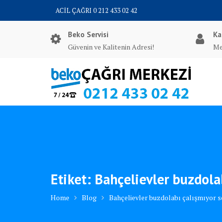
Skip
ACİL ÇAĞRI 0 212 433 02 42
to
content
Beko Servisi
Ka
Güvenin ve Kalitenin Adresi!
Me
Etiket:
Bahçelievler buzdola
Home
Blog
Bahçelievler buzdolabı çalışmıyor 