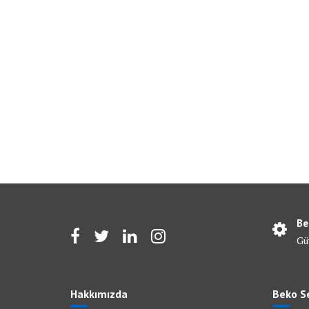
Be
Gü
Hakkımızda
Beko Se