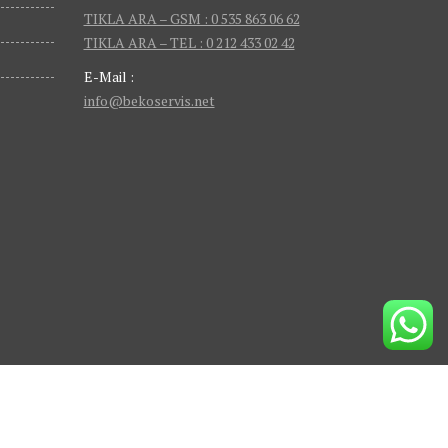
TIKLA ARA – GSM : 0 535 863 06 62
TIKLA ARA – TEL : 0 212 433 02 42
E-Mail :
info@bekoservis.net