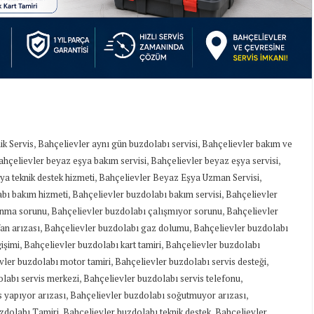
,
,
ik Servis
Bahçelievler aynı gün buzdolabı servisi
Bahçelievler bakım ve
,
,
ahçelievler beyaz eşya bakım servisi
Bahçelievler beyaz eşya servisi
,
,
ya teknik destek hizmeti
Bahçelievler Beyaz Eşya Uzman Servisi
,
,
abı bakım hizmeti
Bahçelievler buzdolabı bakım servisi
Bahçelievler
,
,
anma sorunu
Bahçelievler buzdolabı çalışmıyor sorunu
Bahçelievler
,
,
an arızası
Bahçelievler buzdolabı gaz dolumu
Bahçelievler buzdolabı
,
,
işimi
Bahçelievler buzdolabı kart tamiri
Bahçelievler buzdolabı
,
,
vler buzdolabı motor tamiri
Bahçelievler buzdolabı servis desteği
,
,
labı servis merkezi
Bahçelievler buzdolabı servis telefonu
,
,
 yapıyor arızası
Bahçelievler buzdolabı soğutmuyor arızası
,
,
zdolabı Tamiri
Bahçelievler buzdolabı teknik destek
Bahçelievler