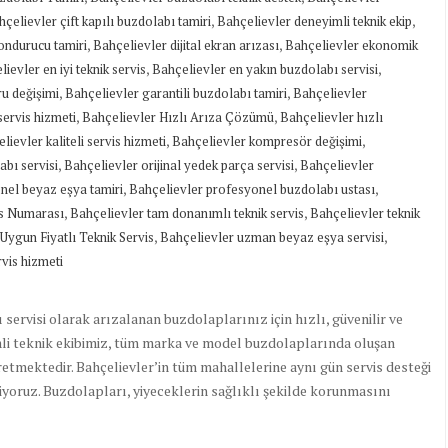
,
,
çelievler çift kapılı buzdolabı tamiri
Bahçelievler deneyimli teknik ekip
,
,
ondurucu tamiri
Bahçelievler dijital ekran arızası
Bahçelievler ekonomik
,
,
ievler en iyi teknik servis
Bahçelievler en yakın buzdolabı servisi
,
,
u değişimi
Bahçelievler garantili buzdolabı tamiri
Bahçelievler
,
,
servis hizmeti
Bahçelievler Hızlı Arıza Çözümü
Bahçelievler hızlı
,
,
lievler kaliteli servis hizmeti
Bahçelievler kompresör değişimi
,
,
abı servisi
Bahçelievler orijinal yedek parça servisi
Bahçelievler
,
,
nel beyaz eşya tamiri
Bahçelievler profesyonel buzdolabı ustası
,
,
is Numarası
Bahçelievler tam donanımlı teknik servis
Bahçelievler teknik
,
,
Uygun Fiyatlı Teknik Servis
Bahçelievler uzman beyaz eşya servisi
vis hizmeti
servisi olarak arızalanan buzdolaplarınız için hızlı, güvenilir ve
mli teknik ekibimiz, tüm marka ve model buzdolaplarında oluşan
retmektedir. Bahçelievler’in tüm mahallelerine aynı gün servis desteği
riyoruz. Buzdolapları, yiyeceklerin sağlıklı şekilde korunmasını