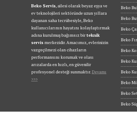
Beko Servis
, ailesi olarak beyaz eşya ve
Beko Bul
ev teknolojileri sektöründe uzun yıllara
Beko Buz
dayanan saha tecrübesiyle, Beko
kullanıcılarının hayatını kolaylaştırmak
Beko Ça
adına kurulmuş bağımsız bir
teknik
Beko Fır
servis
merkezidir. Amacımız, evlerinizin
vazgeçilmezi olan cihazların
Beko Kom
performansını korumak ve olası
Beko Kur
arızalarda en hızlı, en güvenilir
profesyonel desteği sunmaktır.
Devamı
Beko Kur
>>>
Beko Mik
Beko Set
Beko Süp
© Tüm Hakları Saklıdır - BEKO SERVİS