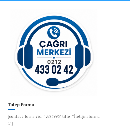
Talep Formu
[contact-form-7 id=”7e84996″ title=”İletişim formu
1″]