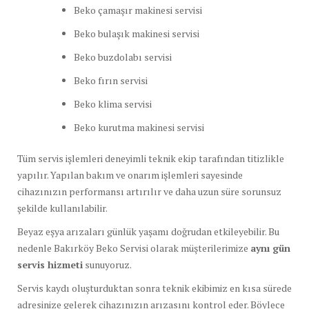
Beko
çamaşır
makinesi
servisi
Beko
bulaşık
makinesi
servisi
Beko
buzdolabı
servisi
Beko
fırın
servisi
Beko
klima
servisi
Beko
kurutma
makinesi
servisi
Tüm
servis
işlemleri
deneyimli
teknik
ekip
tarafından
titizlikle
yapılır.
Yapılan
bakım
ve
onarım
işlemleri
sayesinde
cihazınızın
performansı
artırılır
ve
daha
uzun
süre
sorunsuz
şekilde
kullanılabilir.
Beyaz
eşya
arızaları
günlük
yaşamı
doğrudan
etkileyebilir.
Bu
nedenle
Bakırköy
Beko
Servisi
olarak
müşterilerimize
aynı
gün
servis
hizmeti
sunuyoruz.
Servis
kaydı
oluşturduktan
sonra
teknik
ekibimiz
en
kısa
sürede
adresinize
gelerek
cihazınızın
arızasını
kontrol
eder.
Böylece