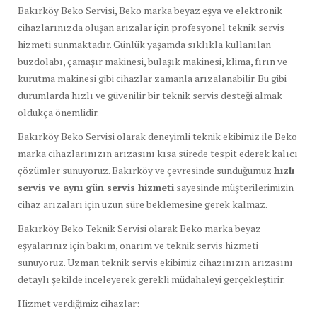
Bakırköy
Beko
Servisi,
Beko
marka
beyaz
eşya
ve
elektronik
cihazlarınızda
oluşan
arızalar
için
profesyonel
teknik
servis
hizmeti
sunmaktadır.
Günlük
yaşamda
sıklıkla
kullanılan
buzdolabı,
çamaşır
makinesi,
bulaşık
makinesi,
klima,
fırın
ve
kurutma
makinesi
gibi
cihazlar
zamanla
arızalanabilir.
Bu
gibi
durumlarda
hızlı
ve
güvenilir
bir
teknik
servis
desteği
almak
oldukça
önemlidir.
Bakırköy
Beko
Servisi
olarak
deneyimli
teknik
ekibimiz
ile
Beko
marka
cihazlarınızın
arızasını
kısa
sürede
tespit
ederek
kalıcı
çözümler
sunuyoruz.
Bakırköy
ve
çevresinde
sunduğumuz
hızlı
servis
ve
aynı
gün
servis
hizmeti
sayesinde
müşterilerimizin
cihaz
arızaları
için
uzun
süre
beklemesine
gerek
kalmaz.
Bakırköy
Beko
Teknik
Servisi
olarak
Beko
marka
beyaz
eşyalarınız
için
bakım,
onarım
ve
teknik
servis
hizmeti
sunuyoruz.
Uzman
teknik
servis
ekibimiz
cihazınızın
arızasını
detaylı
şekilde
inceleyerek
gerekli
müdahaleyi
gerçekleştirir.
Hizmet
verdiğimiz
cihazlar: