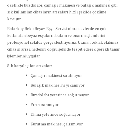
özellikle
buzdolabı,
çamaşır
makinesi
ve
bulaşık
makinesi
gibi
sık
kullanılan
cihazların
arızaları
hızlı
şekilde
çözüme
kavuşur.
Bakırköy
Beko
Beyaz
Eşya
Servisi
olarak
evlerde
en
çok
kullanılan
beyaz
eşyaların
bakım
ve
onarım
işlemlerini
profesyonel
şekilde
gerçekleştiriyoruz.
Uzman
teknik
ekibimiz
cihazın
arıza
nedenini
doğru
şekilde
tespit
ederek
gerekli
tamir
işlemlerini
uygular.
Sık
karşılaşılan
arızalar:
Çamaşır
makinesi
su
almıyor
Bulaşık
makinesi
iyi
yıkamıyor
Buzdolabı
yeterince
soğutmuyor
Fırın
ısınmıyor
Klima
yeterince
soğutmuyor
Kurutma
makinesi
çalışmıyor