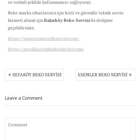
ve
verimli
şekilde
kullanmanızı
sağlıyoruz.
Beko
marka
cihazlarınız
için
hızlı
ve
güvenilir
teknik
servis
hizmeti
almak
için
Bakırköy
Beko
Servisi
ile
iletişime
geçebilirsiniz.
https://gungorenarcelikservisi.com/
https://arcelikservisibahcelievler.com/
Yazı
SEFAKÖY BEKO SERVİSİ
ESENLER BEKO SERVİSİ
gezinmesi
Leave a Comment