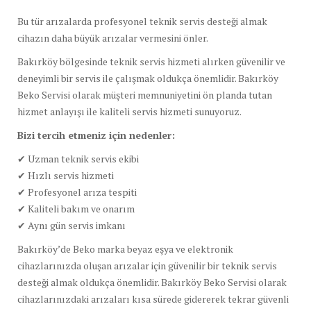
Bu
tür
arızalarda
profesyonel
teknik
servis
desteği
almak
cihazın
daha
büyük
arızalar
vermesini
önler.
Bakırköy
bölgesinde
teknik
servis
hizmeti
alırken
güvenilir
ve
deneyimli
bir
servis
ile
çalışmak
oldukça
önemlidir.
Bakırköy
Beko
Servisi
olarak
müşteri
memnuniyetini
ön
planda
tutan
hizmet
anlayışı
ile
kaliteli
servis
hizmeti
sunuyoruz.
Bizi
tercih
etmeniz
için
nedenler:
✔
Uzman
teknik
servis
ekibi
✔
Hızlı
servis
hizmeti
✔
Profesyonel
arıza
tespiti
✔
Kaliteli
bakım
ve
onarım
✔
Aynı
gün
servis
imkanı
Bakırköy’de
Beko
marka
beyaz
eşya
ve
elektronik
cihazlarınızda
oluşan
arızalar
için
güvenilir
bir
teknik
servis
desteği
almak
oldukça
önemlidir.
Bakırköy
Beko
Servisi
olarak
cihazlarınızdaki
arızaları
kısa
sürede
gidererek
tekrar
güvenli