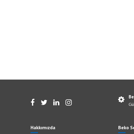
Be
Gü
Hakkımızda
Beko Se