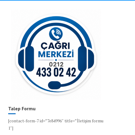
Talep Formu
[contact-form-7 id=”7e84996″ title=”İletişim formu
1″]