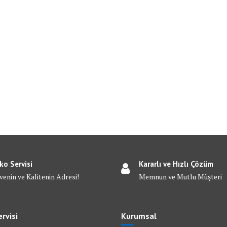
ko Servisi
Kararlı ve Hızlı Çözüm
venin ve Kalitenin Adresi!
Memnun ve Mutlu Müşteri
rvisi
Kurumsal