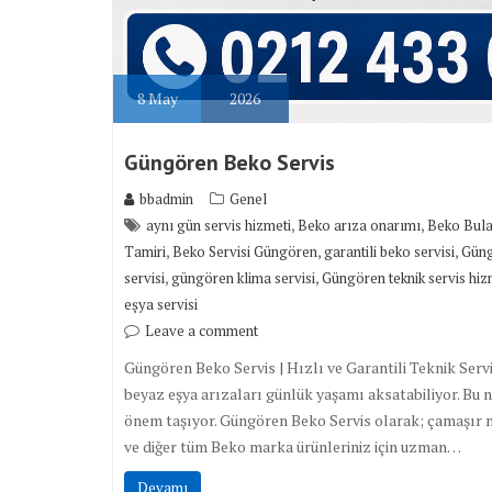
8
May
2026
Güngören Beko Servis
bbadmin
Genel
,
,
aynı gün servis hizmeti
Beko arıza onarımı
Beko Bulaş
,
,
,
Tamiri
Beko Servisi Güngören
garantili beko servisi
Güng
,
,
servisi
güngören klima servisi
Güngören teknik servis hiz
eşya servisi
Leave a comment
Güngören Beko Servis | Hızlı ve Garantili Teknik Serv
beyaz eşya arızaları günlük yaşamı aksatabiliyor. Bu n
önem taşıyor. Güngören Beko Servis olarak; çamaşır ma
ve diğer tüm Beko marka ürünleriniz için uzman…
Devamı