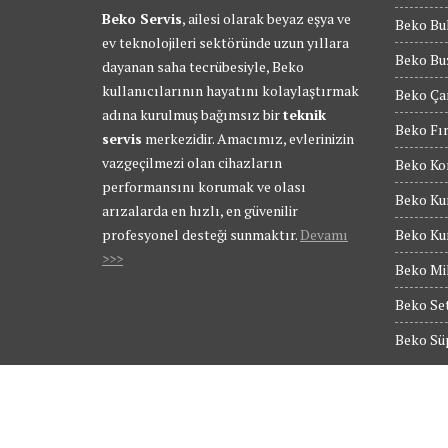
Beko Servis
, ailesi olarak beyaz eşya ve
Beko Bul
ev teknolojileri sektöründe uzun yıllara
Beko Buz
dayanan saha tecrübesiyle, Beko
kullanıcılarının hayatını kolaylaştırmak
Beko Ça
adına kurulmuş bağımsız bir
teknik
Beko Fır
servis
merkezidir. Amacımız, evlerinizin
vazgeçilmezi olan cihazların
Beko Kom
performansını korumak ve olası
Beko Kur
arızalarda en hızlı, en güvenilir
profesyonel desteği sunmaktır.
Devamı
Beko Kur
>>>
Beko Mik
Beko Set
Beko Süp
© Tüm Hakları Saklıdır - BEKO SERVİS