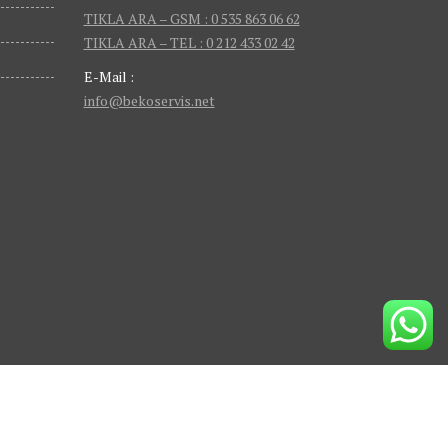
TIKLA ARA – GSM : 0 535 863 06 62
TIKLA ARA – TEL : 0 212 433 02 42
E-Mail :
info@bekoservis.net