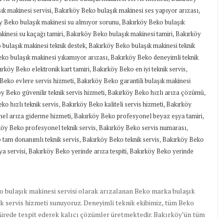
,
,
ık makinesi servisi
Bakırköy Beko bulaşık makinesi ses yapıyor arızası
,
y Beko bulaşık makinesi su almıyor sorunu
Bakırköy Beko bulaşık
,
,
kinesi su kaçağı tamiri
Bakırköy Beko bulaşık makinesi tamiri
Bakırköy
,
bulaşık makinesi teknik destek
Bakırköy Beko bulaşık makinesi teknik
,
ko bulaşık makinesi yıkamıyor arızası
Bakırköy Beko deneyimli teknik
,
,
rköy Beko elektronik kart tamiri
Bakırköy Beko en iyi teknik servis
,
Beko evlere servis hizmeti
Bakırköy Beko garantili bulaşık makinesi
,
,
y Beko güvenilir teknik servis hizmeti
Bakırköy Beko hızlı arıza çözümü
,
,
ko hızlı teknik servis
Bakırköy Beko kaliteli servis hizmeti
Bakırköy
,
,
el arıza giderme hizmeti
Bakırköy Beko profesyonel beyaz eşya tamiri
,
,
öy Beko profesyonel teknik servis
Bakırköy Beko servis numarası
,
,
 tam donanımlı teknik servis
Bakırköy Beko teknik servis
Bakırköy Beko
,
,
a servisi
Bakırköy Beko yerinde arıza tespiti
Bakırköy Beko yerinde
 bulaşık makinesi servisi olarak arızalanan Beko marka bulaşık
nik servis hizmeti sunuyoruz. Deneyimli teknik ekibimiz, tüm Beko
sürede tespit ederek kalıcı çözümler üretmektedir. Bakırköy’ün tüm