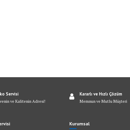
ko Servisi
Kararlı ve Hızlı Çözüm
venin ve Kalitenin Adresi!
Memnun ve Mutlu Müşteri
rvisi
Kurumsal