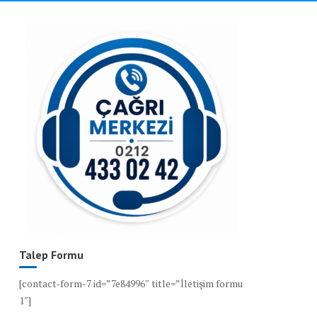
Talep Formu
[contact-form-7 id=”7e84996″ title=”İletişim formu
1″]