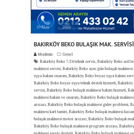
10
May
2026
BAKIRKÖY BEKO BULAŞIK MAK. SERVİSİ
bbadmin
Genel
,
Bakırköy Beko 7/24 teknik servis
Bakırköy Beko acil te
,
makinesi servisi
Bakırköy Beko aynı gün bulaşık makinesi 
,
eşya bakım onarım
Bakırköy Beko beyaz eşya bakım servi
,
Bakırköy Beko beyaz eşya teknik destek hizmeti
Bakırköy
,
,
servisi
Bakırköy Beko bulaşık makinesi bakım hizmeti
Bak
,
makinesi bakım ve onarım
Bakırköy Beko bulaşık makines
,
,
arızası
Bakırköy Beko bulaşık makinesi gider problemi
Ba
,
makinesi kart tamiri
Bakırköy Beko bulaşık makinesi kazan 
,
bulaşık makinesi motor arızası
Bakırköy Beko bulaşık mak
,
Bakırköy Beko bulaşık makinesi program arızası
Bakırköy
,
makinesi servis desteği
Bakırköy Beko bulaşık makinesi ser