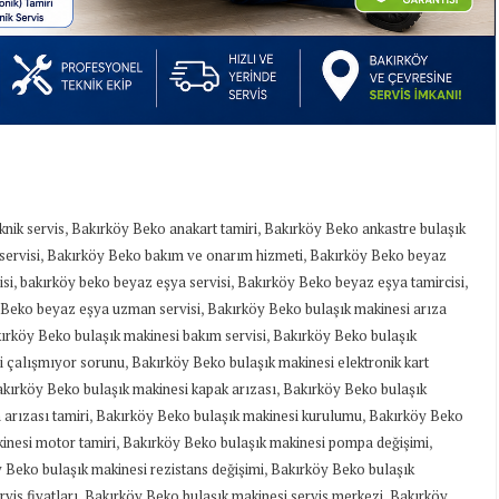
,
,
knik servis
Bakırköy Beko anakart tamiri
Bakırköy Beko ankastre bulaşık
,
,
servisi
Bakırköy Beko bakım ve onarım hizmeti
Bakırköy Beko beyaz
,
,
,
si
bakırköy beko beyaz eşya servisi
Bakırköy Beko beyaz eşya tamircisi
,
 Beko beyaz eşya uzman servisi
Bakırköy Beko bulaşık makinesi arıza
,
ırköy Beko bulaşık makinesi bakım servisi
Bakırköy Beko bulaşık
,
i çalışmıyor sorunu
Bakırköy Beko bulaşık makinesi elektronik kart
,
kırköy Beko bulaşık makinesi kapak arızası
Bakırköy Beko bulaşık
,
,
arızası tamiri
Bakırköy Beko bulaşık makinesi kurulumu
Bakırköy Beko
,
,
inesi motor tamiri
Bakırköy Beko bulaşık makinesi pompa değişimi
,
 Beko bulaşık makinesi rezistans değişimi
Bakırköy Beko bulaşık
,
,
vis fiyatları
Bakırköy Beko bulaşık makinesi servis merkezi
Bakırköy