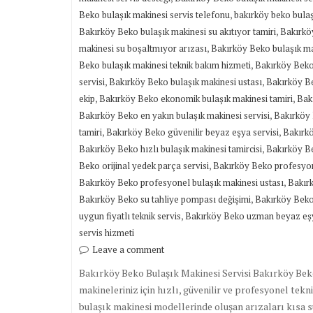
,
Beko bulaşık makinesi servis telefonu
bakırköy beko bulaş
,
Bakırköy Beko bulaşık makinesi su akıtıyor tamiri
Bakırkö
,
makinesi su boşaltmıyor arızası
Bakırköy Beko bulaşık ma
,
Beko bulaşık makinesi teknik bakım hizmeti
Bakırköy Beko 
,
,
servisi
Bakırköy Beko bulaşık makinesi ustası
Bakırköy Be
,
,
ekip
Bakırköy Beko ekonomik bulaşık makinesi tamiri
Bakı
,
Bakırköy Beko en yakın bulaşık makinesi servisi
Bakırköy 
,
,
tamiri
Bakırköy Beko güvenilir beyaz eşya servisi
Bakırkö
,
Bakırköy Beko hızlı bulaşık makinesi tamircisi
Bakırköy Be
,
Beko orijinal yedek parça servisi
Bakırköy Beko profesyon
,
Bakırköy Beko profesyonel bulaşık makinesi ustası
Bakırk
,
Bakırköy Beko su tahliye pompası değişimi
Bakırköy Beko
,
uygun fiyatlı teknik servis
Bakırköy Beko uzman beyaz eşy
servis hizmeti
Leave a comment
Bakırköy Beko Bulaşık Makinesi Servisi Bakırköy Beko
makineleriniz için hızlı, güvenilir ve profesyonel tek
bulaşık makinesi modellerinde oluşan arızaları kısa 