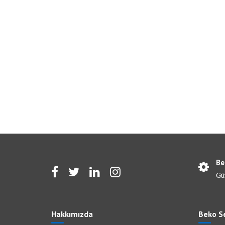
Be
Gü
Hakkımızda
Beko Se