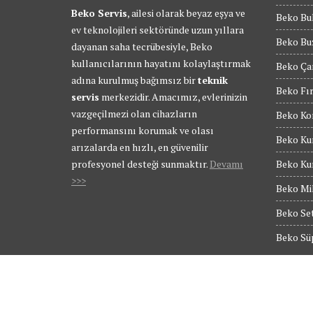
Beko Servis
, ailesi olarak beyaz eşya ve
Beko Bul
ev teknolojileri sektöründe uzun yıllara
Beko Buz
dayanan saha tecrübesiyle, Beko
kullanıcılarının hayatını kolaylaştırmak
Beko Ça
adına kurulmuş bağımsız bir
teknik
Beko Fır
servis
merkezidir. Amacımız, evlerinizin
vazgeçilmezi olan cihazların
Beko Kom
performansını korumak ve olası
Beko Kur
arızalarda en hızlı, en güvenilir
profesyonel desteği sunmaktır.
Devamı
Beko Kur
>>>
Beko Mik
Beko Set
Beko Süp
© Tüm Hakları Saklıdır - BEKO SERVİS