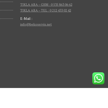
TIKLA ARA – GSM : 0 535 863 06 62
TIKLA ARA – TEL : 0 212 433 02 42
E-Mail :
info@bekoservis.net